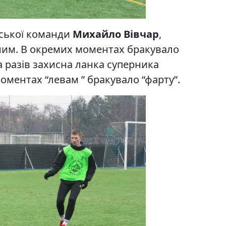
вської команди
Михайло Вівчар
,
чним. В окремих моментах бракувало
ка разів захисна ланка суперника
моментах “левам ” бракувало “фарту”.