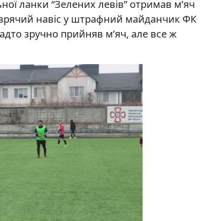
ьної ланки “Зелених левів” отримав м’яч
в зрячий навіс у штрафний майданчик ФК
адто зручно прийняв м’яч, але все ж