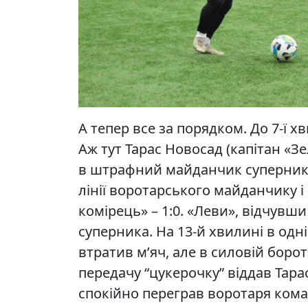
А тепер все за порядком. До 7-ї х
Аж тут Тарас Новосад (капітан «З
в штрафний майданчик суперника.
лінії воротарського майданчику і
комірець» – 1:0. «Леви», відчувш
суперника. На 13-й хвилині в одн
втратив м’яч, але в силовій борот
передачу “цукерочку” віддав Тарасу
спокійно переграв воротаря кома