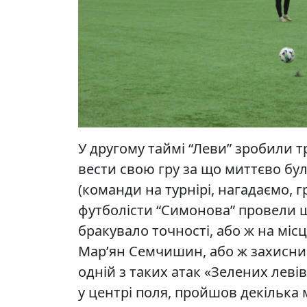
У другому таймі “Леви” зробили т
вести свою гру за що миттєво були
(команди на турнірі, нагадаємо, г
футболісти “Симонова” провели ще
бракувало точності, або ж на міс
Мар’ян Семчишин, або ж захисни
одній з таких атак «Зелених леві
у центрі поля, пройшов декілька 