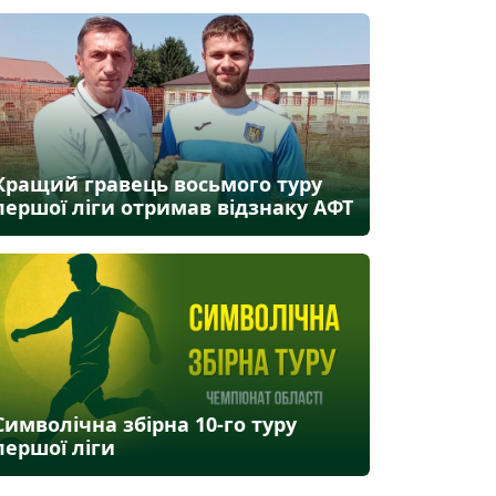
Кращий гравець восьмого туру
першої ліги отримав відзнаку АФТ
Символічна збірна 10-го туру
першої ліги