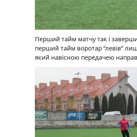
Перший тайм матчу так і заверши
перший тайм воротар “левів” лиш
який навісною передачею направ