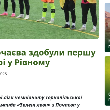
очаєва здобули першу
і у Рівному
2025
ої ліги чемпіонату Тернопільської
оманда «Зелені леви» з Почаєва у