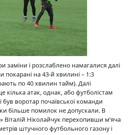
ри заміни і розслаблено намагалися далі
 покарані на 43-й хвилині – 1:3
рають по 40 хвилин тайм). Далі
 кілька атак, однак, або футболістам
ці був воротар почаївської команди
ки більше помилок не допускали. В
в» Віталій Ніколайчук перехопивши м’яча
метрів штучного футбольного газону і