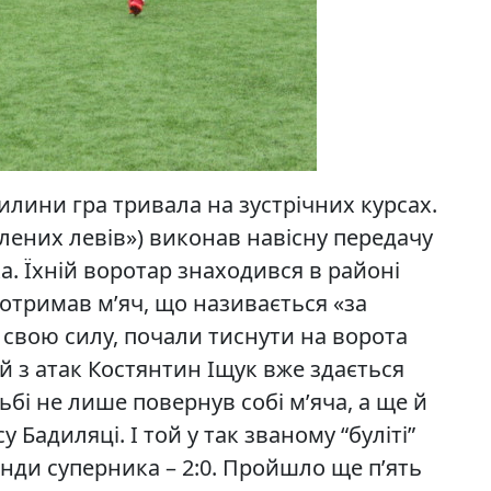
вилини гра тривала на зустрічних курсах.
елених левів») виконав навісну передачу
 Їхній воротар знаходився в районі
 отримав м’яч, що називається «за
и свою силу, почали тиснути на ворота
ій з атак Костянтин Іщук вже здається
ьбі не лише повернув собі м’яча, а ще й
 Бадиляці. І той у так званому “буліті”
нди суперника – 2:0. Пройшло ще п’ять