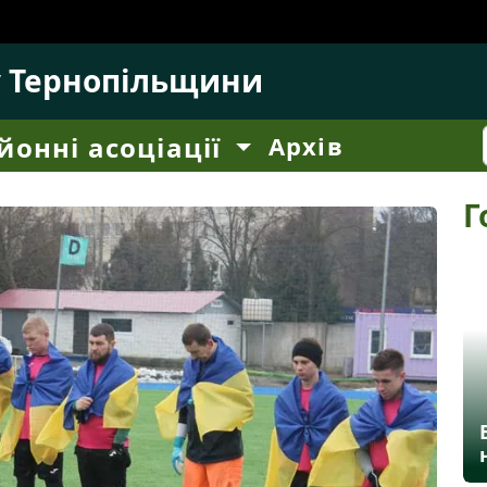
у Тернопільщини
йонні асоціації
Архів
Г