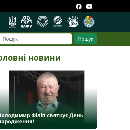
Пошук
оловні новини
Володимир Філіп святкує День
народження!