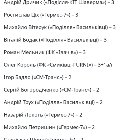
Андрій Дричик («Поділля-КІТ Шаверма») – 3
Ростислав Ціх («Гермес-7») – 3
Михайло Вітерук («Поділля» Васильківці) – 3
Віталій Бодак («Поділля» Васильківці) – 3
Роман Мельник (ФК «Івачів») – 3
Олег Король (ФК «Смиківці-FURNI») – 3+1а/г
Ігор Бадло («СМ-Транс») – 2
Сергій Богородіченко («СМ-Транс») – 2
Андрій Трух («Поділля» Васильківці) – 2
Назарій Локоть («Гермес-7») – 2
Михайло Петришин («Гермес-7») – 2
Станіслав Швед («Гермес-7») – 2