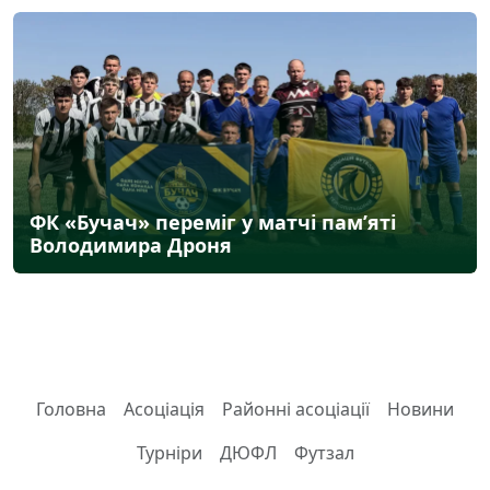
ФК «Бучач» переміг у матчі пам’яті
Володимира Дроня
Головна
Асоціація
Районні асоціації
Новини
Турніри
ДЮФЛ
Футзал