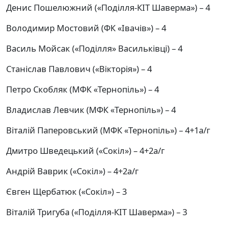
Денис Пошелюжний («Поділля-КІТ Шаверма») – 4
Володимир Мостовий (ФК «Івачів») – 4
Василь Мойсак («Поділля» Васильківці) – 4
Станіслав Павлович («Вікторія») – 4
Петро Скобляк (МФК «Тернопіль») – 4
Владислав Левчик (МФК «Тернопіль») – 4
Віталій Паперовський (МФК «Тернопіль») – 4+1а/г
Дмитро Шведецький («Сокіл») – 4+2а/г
Андрій Ваврик («Сокіл») – 4+2а/г
Євген Щербатюк («Сокіл») – 3
Віталій Тригуба («Поділля-КІТ Шаверма») – 3