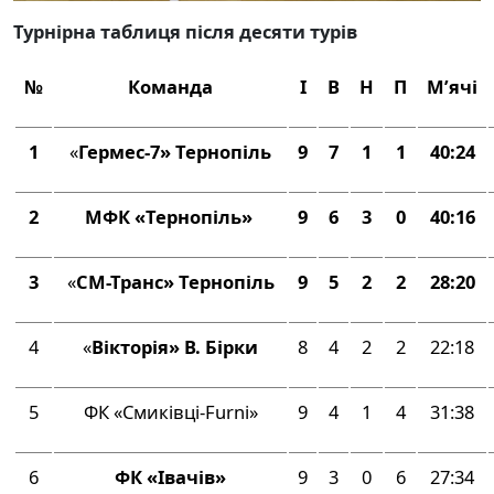
Турнірна таблиця після десяти турів
№
Команда
І
В
Н
П
М’ячі
1
«
Гермес-7»
Тернопіль
9
7
1
1
40:24
2
МФК «Тернопіль»
9
6
3
0
40:16
3
«
СМ-Транс»
Тернопіль
9
5
2
2
28:20
4
«
Вікторія» В. Бірки
8
4
2
2
22:18
5
ФК «Смиківці-Furni»
9
4
1
4
31:38
6
ФК «Івачів»
9
3
0
6
27:34