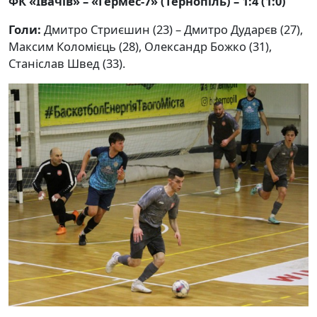
ФК «Івачів» – «Гермес-7» (Тернопіль) – 1:4 (1:0)
Голи:
Дмитро Стриєшин (23) – Дмитро Дударєв (27),
Максим Коломієць (28), Олександр Божко (31),
Станіслав Швед (33).