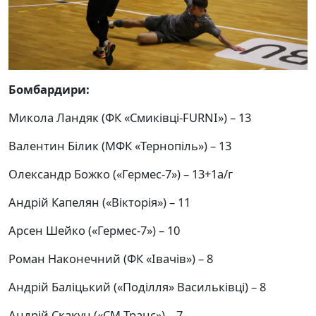
Бомбардири:
Микола Ландяк (ФК «Смиківці-FURNI») – 13
Валентин Білик (МФК «Тернопіль») – 13
Олександр Божко («Гермес-7») – 13+1а/г
Андрій Капелян («Вікторія») – 11
Арсен Шейко («Гермес-7») – 10
Роман Наконечний (ФК «Івачів») – 8
Андрій Баліцький («Поділля» Васильківці) – 8
Андрій Скакун («СМ-Транс») – 7