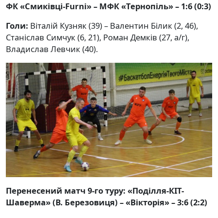
ФК «Смиківці-Furni» – МФК «Тернопіль» – 1:6 (0:3)
Голи:
Віталій Кузняк (39) – Валентин Білик (2, 46),
Станіслав Симчук (6, 21), Роман Демків (27, а/г),
Владислав Левчик (40).
Перенесений матч 9-го туру: «Поділля-КІТ-
Шаверма» (В. Березовиця) – «Вікторія» – 3:6 (2:2)