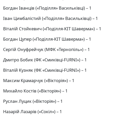
Богдан Іванців («Поділля» Васильківці) – 1
Іван Цимбалістий («Поділля» Васильківці) – 1
Віталій Стойкевич («Поділля-КІТ Шаверма») – 1
Богдан Цупер («Поділля-КІТ Шаверма») – 1
Сергій Онуфрейчук (МФК «Тернопіль») – 1
Дмитро Бобик (ФК «Смиківці-FURNI») – 1
Віталій Кузняк (ФК «Смиківці-FURNI») – 1
Максим Крамарчук («Вікторія») – 1
Михайло Костів («Вікторія») – 1
Руслан Луцик («Вікторія») – 1
Назарій Лазарів («Сокіл») – 1