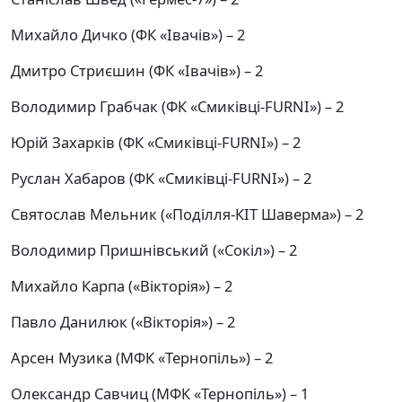
Михайло Дичко (ФК «Івачів») – 2
Дмитро Стриєшин (ФК «Івачів») – 2
Володимир Грабчак (ФК «Смиківці-FURNI») – 2
Юрій Захарків (ФК «Смиківці-FURNI») – 2
Руслан Хабаров (ФК «Смиківці-FURNI») – 2
Святослав Мельник («Поділля-КІТ Шаверма») – 2
Володимир Пришнівський («Сокіл») – 2
Михайло Карпа («Вікторія») – 2
Павло Данилюк («Вікторія») – 2
Арсен Музика (МФК «Тернопіль») – 2
Олександр Савчиц (МФК «Тернопіль») – 1