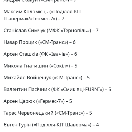
Максим Коломієць («Поділля-КІТ
Шаверма»/«Гермес-7») – 7
Станіслав Симчук (МФК «Тернопіль») – 7
Назар Процик («СМ-Транс») – 6
Арсен Сташків (ФК «Івачів») – 6
Микола Гнатишин («Сокіл») – 5
Михайло Войцещук («СМ-Транс») – 5
Валентин Пасічник (ФК «Смиківці-FURNI») – 5
Арсен Царюк («Гермес-7») – 5
Тарас Червонецький («СМ-Транс») – 5
Євген Гурін («Поділля-КІТ Шаверма») – 4