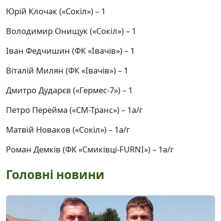
Юрій Клочак («Сокіл») – 1
Володимир Онищук («Сокіл») – 1
Іван Федчишин (ФК «Івачів») – 1
Віталій Милян (ФК «Івачів») – 1
Дмитро Дударєв («Гермес-7») – 1
Петро Перейма («СМ-Транс») – 1а/г
Матвій Новаков («Сокіл») – 1а/г
Роман Демків (ФК «Смиківці-FURNI») – 1а/г
Головні новини