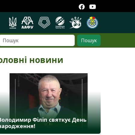
Пошук
оловні новини
Володимир Філіп святкує День
народження!