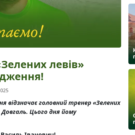
«Зелених левів»
одження!
2025
ння відзначає головний тренер «Зелених
ч Довгаль. Цього дня йому
Василь Іванович!