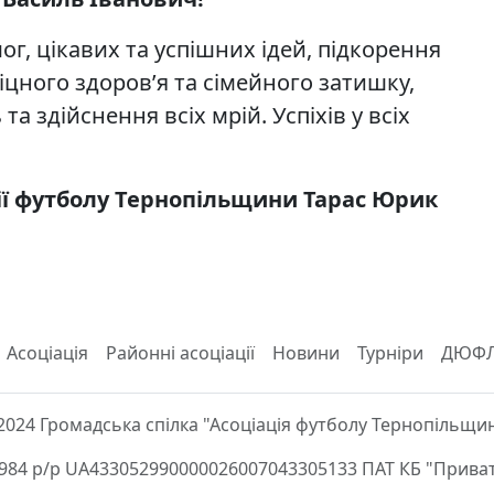
г, цікавих та успішних ідей, підкорення
іцного здоров’я та сімейного затишку,
 здійснення всіх мрій. Успіхів у всіх
ії футболу Тернопільщини Тарас Юрик
Асоціація
Районні асоціації
Новини
Турніри
ДЮФ
2024 Громадська спілка "Асоціація футболу Тернопільщи
84 р/р UA433052990000026007043305133 ПАТ КБ "Приват