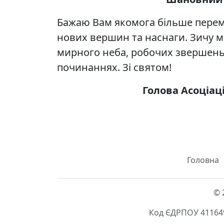
Бажаю Вам якомога більше перемо
нових вершин та наснаги. Зичу м
мирного неба, робочих звершень та
починаннях. Зі святом!
Голова Асоціац
Головна
© 
Код ЄДРПОУ 411649