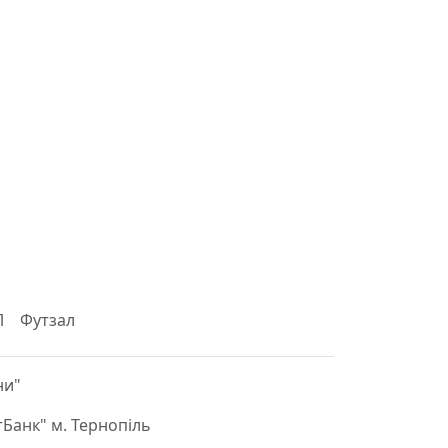
Л
Футзал
ни"
Банк" м. Тернопіль