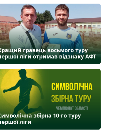
Кращий гравець восьмого туру
першої ліги отримав відзнаку АФТ
Символічна збірна 10-го туру
першої ліги