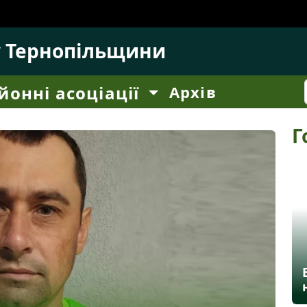
у Тернопільщини
йонні асоціації
Архів
Г