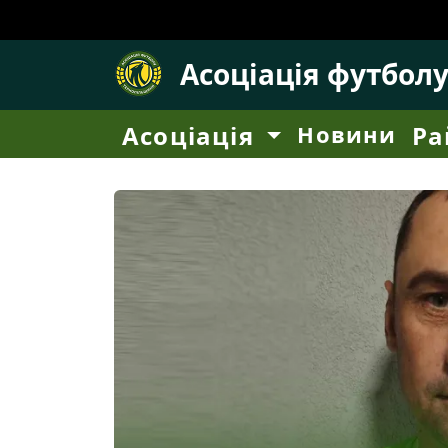
Асоціація футбол
Асоціація
Новини
Ра