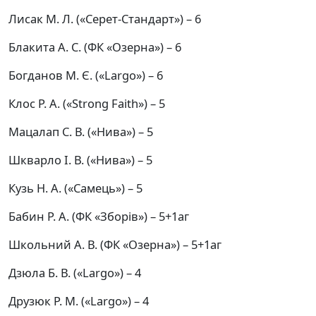
Лисак М. Л. («Серет-Стандарт») – 6
Блакита А. С. (ФК «Озерна») – 6
Богданов М. Є. («Largo») – 6
Клос Р. А. («Strong Faith») – 5
Мацалап С. В. («Нива») – 5
Шкварло І. В. («Нива») – 5
Кузь Н. А. («Самець») – 5
Бабин Р. А. (ФК «Зборів») – 5+1аг
Школьний А. В. (ФК «Озерна») – 5+1аг
Дзюла Б. В. («Largo») – 4
Друзюк Р. М. («Largo») – 4