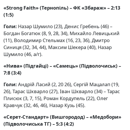
«Strong Faith» (Тернопіль) – ФК «Збараж» – 2:13
(1:5)
Голи:
Назар Шумило (23), Денис Гребень (46) –
Богдан Богатюк (8, 9, 28, 34), Михайло Левицький
(11), Володимир Стельмах (16, 23, 36), Дмитро
Синиця (32, 34, 44), Максим Шекера (40), Назар
Шумило (46, а/г).
«Нива» (Підгайці) – «Самець» (Підволочиськ) –
7:8 (3:4)
Голи:
Андрій Ласий (2, 20 26), Сергій Мацалап (19,
26), Тарас Шкварло (27), Іван Шкварло (34) – Тарас
Плисюк (3, 7, 15), Роман Кордупель (22), Олег
Кравчук (32, 46, 46), Назар Кузь (45).
«Серет-Стандарт» (Вишгородод) – «Медобори»
(Підволочиська ТГ) – 5:3 (4:2)