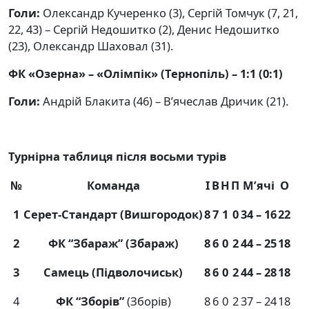
Голи:
Олександр Кучеренко (3), Сергій Томчук (7, 21,
22, 43) – Сергій Недошитко (2), Денис Недошитко
(23), Олександр Шаховал (31).
ФК «Озерна» – «Олімпік» (Тернопіль) – 1:1 (0:1)
Голи:
Андрій Блакита (46) – В’ячеслав Дричик (21).
Турнірна таблиця після восьми турів
№
Команда
І
В
Н
П
М’ячі
О
1
Серет-Стандарт (Вишгородок)
8
7
1
0
34 – 16
22
2
ФК “Збараж” (Збараж)
8
6
0
2
44 – 25
18
3
Самець (Підволочиськ)
8
6
0
2
44 – 28
18
4
ФК “Зборів”
(Зборів)
8
6
0
2
37 – 24
18