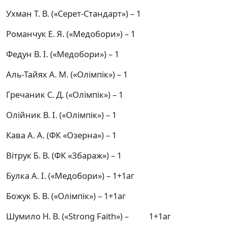
Ухман Т. В. («Серет-Стандарт») – 1
Романчук Е. Я. («Медобори») – 1
Федун В. І. («Медобори») – 1
Аль-Тайях А. М. («Олімпік») – 1
Гречаник С. Д. («Олімпік») – 1
Олійник В. І. («Олімпік») – 1
Кава А. А. (ФК «Озерна») – 1
Вітрук Б. В. (ФК «Збараж») – 1
Булка А. І. («Медобори») – 1+1аг
Божук Б. В. («Олімпік») – 1+1аг
Шумило Н. В. («Strong Faith») – 1+1аг