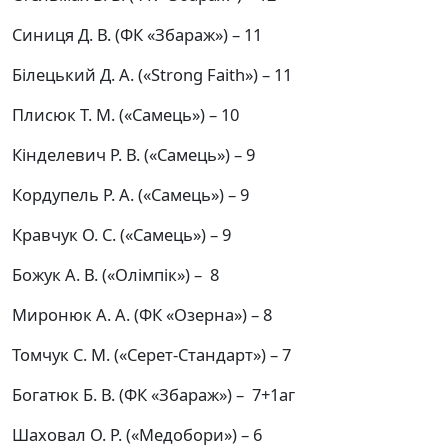
Синиця Д. В. (ФК «Збараж») – 11
Білецький Д. А. («Strong Faith») –
11
Плисюк Т. М. («Самець») – 10
Кінделевич Р. В. («Самець») – 9
Кордупель Р. А. («Самець») – 9
Кравчук О. С. («Самець») – 9
Божук А. В. («Олімпік») – 8
Миронюк А. А. (ФК «Озерна») – 8
Томчук С. М. («Серет-Стандарт») – 7
Богатюк Б. В. (ФК «Збараж») – 7+1аг
Шаховал О. Р. («Медобори») – 6