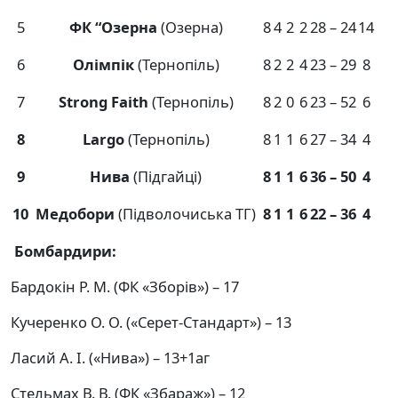
5
ФК “Озерна
(Озерна)
8
4
2
2
28 – 24
14
6
Олімпік
(Тернопіль)
8
2
2
4
23 – 29
8
7
Strong Faith
(Тернопіль)
8
2
0
6
23 – 52
6
8
Largo
(Тернопіль)
8
1
1
6
27 – 34
4
9
Нива
(Підгайці)
8
1
1
6
36 – 50
4
10
Медобори
(Підволочиська ТГ)
8
1
1
6
22 – 36
4
Бомбардири:
Бардокін Р. М. (ФК «Зборів») – 17
Кучеренко О. О. («Серет-Стандарт») – 13
Ласий А. І. («Нива») – 13+1аг
Стельмах В. В. (ФК «Збараж») – 12