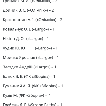
Грицаюк М. А. («Олімпік») – 2
Дричик В. С. («Олімпік») – 2
Красноштан А. І. («Олімпік») – 2
Ковальчук О. І. («Largo») – 1
Нікітін Д. О. («Largo») – 1
Худик Ю. Ю. («Largo») – 1
Мричко Ярослав («Largo») – 1
Засядко Андрій («Largo») – 1
Батюх В. В. (ФК «Зборів») – 1
Гуменний А. Я. (ФК «Зборів») – 1
Кузів М. (ФК «Зборів») – 1
Гребень Д. Р. («Strong Faith») – 1