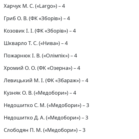
Харчук М. С. («Largo») – 4
Гриб О. В. (ФК «Зборів») – 4
Козовик І. І. (ФК «Зборів») – 4
Шкварло Т. С. («Нива») – 4
Пожарнюк І. В. («Олімпік») – 4
Хромий О. О. (ФК «Озерна») – 4
Левицький М. І. (ФК «Збараж») – 4
Кузняк О. В. («Медобори») – 4
Недошитко С. М. («Медобори») – 3
Недошитко Д. А. («Медобори») – 3
Слободян П. М. («Медобори») – 3