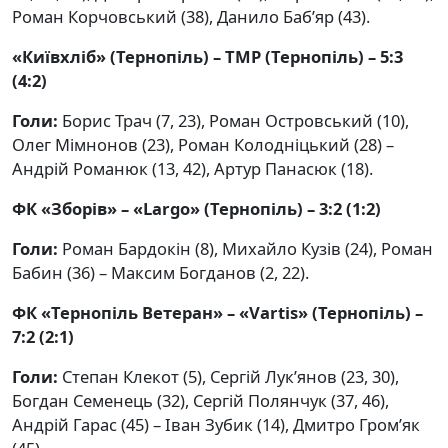
Роман Корчовський (38), Данило Баб’яр (43).
«Київхліб» (Тернопіль) – ТМР (Тернопіль) – 5:3
(4:2)
Голи:
Борис Трач (7, 23), Роман Островський (10),
Олег Мімнонов (23), Роман Колодніцький (28) –
Андрій Романюк (13, 42), Артур Панасюк (18).
ФК «Зборів» – «Largo» (Тернопіль) – 3:2 (1:2)
Голи:
Роман Бардокін (8), Михайло Кузів (24), Роман
Бабин (36) – Макcим Богданов (2, 22).
ФК «Тернопіль Ветеран» – «Vartis» (Тернопіль) –
7:2 (2:1)
Голи:
Степан Клекот (5), Сергій Лук’янов (23, 30),
Богдан Семенець (32), Сергій Полянчук (37, 46),
Андрій Гарас (45) – Іван Зубик (14), Дмитро Гром’як