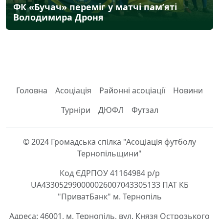
ФК «Бучач» переміг у матчі пам’яті
Володимира Дроня
Головна
Асоціація
Районні асоціації
Новини
Турніри
ДЮФЛ
Футзал
© 2024 Громадська спілка "Асоціація футболу
Тернопільщини"
Код ЄДРПОУ 41164984 р/р
UA433052990000026007043305133 ПАТ КБ
"ПриватБанк" м. Тернопіль
Адреса: 46001, м. Тернопіль, вул. Князя Острозького