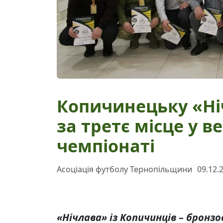
Копичинецьку «Ні
за третє місце у 
чемпіонаті
Асоціація футболу Тернопільщини
09.12.
«Нічлава» із Копичинців – бронз