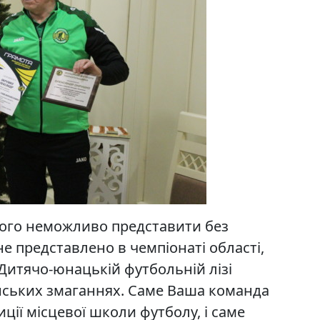
 його неможливо представити без
не представлено в чемпіонаті області,
 Дитячо-юнацькій футбольній лізі
анських змаганнях. Саме Ваша команда
ції місцевої школи футболу, і саме