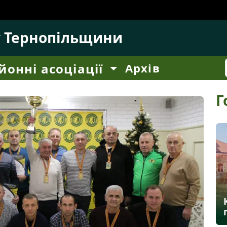
у Тернопільщини
йонні асоціації
Архів
Г