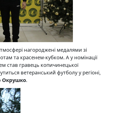
атмосфері нагороджені медалями зі
там та красенем-кубком. А у номінації
м став гравець копичинецької
утиться ветеранський футболу у регіоні,
р Окрушко
.