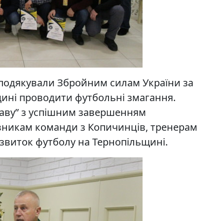
 подякували Збройним силам України за
щині проводити футбольні змагання.
члаву” з успішним завершенням
авникам команди з Копичинців, тренерам
розвиток футболу на Тернопільщині.