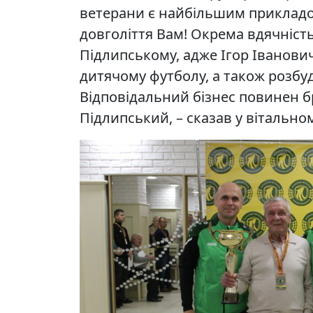
ветерани є найбільшим прикладо
довголіття Вам! Окрема вдячніст
Підлипському, адже Ігор Іванови
дитячому футболу, а також розбу
Відповідальний бізнес повинен бр
Підлипський, – сказав у вітально