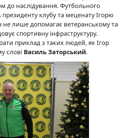
м до наслідування. Футбольного
ь президенту клубу та меценату Ігорю
ч не лише допомагає ветеранському та
довує спортивну інфраструктуру.
ати приклад з таких людей, як Ігор
му слові
Василь Заторський
.