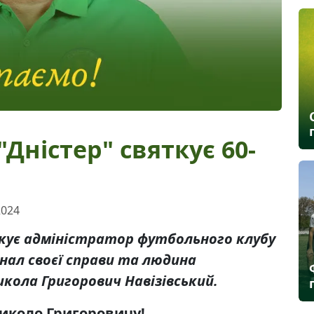
Дністер" святкує 60-
2024
яткує адміністратор футбольного клубу
онал своєї справи та людина
кола Григорович Навізівський.
коло Григоровичу!