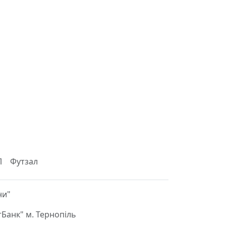
Л
Футзал
ни"
Банк" м. Тернопіль