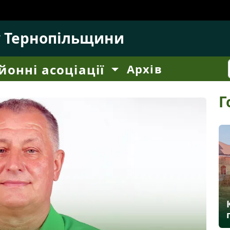
у Тернопільщини
йонні асоціації
Архів
Г