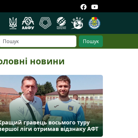
Пошук
оловні новини
Кращий гравець восьмого туру
першої ліги отримав відзнаку АФТ