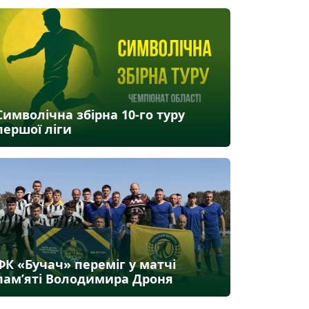
Символічна збірна 10-го туру
першої ліги
ФК «Бучач» переміг у матчі
пам’яті Володимира Дроня