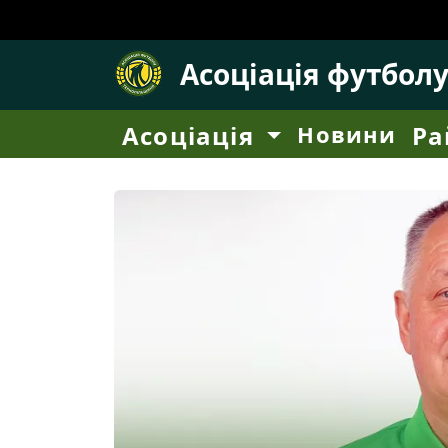
Асоціація футбол
Асоціація
Новини
Ра