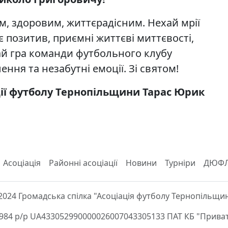
, здоровим, життєрадісним. Нехай мрії
 позитив, приємні життєві миттєвості,
Хай гра команди футбольного клубу
ння та незабутні емоції. Зі святом!
ції футболу Тернопільщини Тарас Юрик
Асоціація
Районні асоціації
Новини
Турніри
ДЮФ
2024 Громадська спілка "Асоціація футболу Тернопільщи
84 р/р UA433052990000026007043305133 ПАТ КБ "Приват