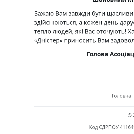
Бажаю Вам завжди бути щасливим
здійснюються, а кожен день дарує
тепло людей, які Вас оточують! 
«Дністер» приносить Вам задоволе
Голова Асоціа
Головна
© 
Код ЄДРПОУ 411649