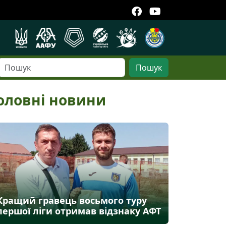
Пошук
оловні новини
Кращий гравець восьмого туру
першої ліги отримав відзнаку АФТ