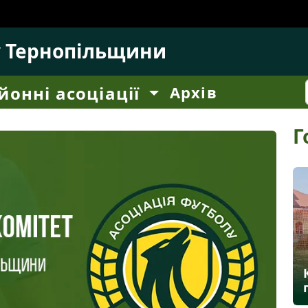
у Тернопільщини
йонні асоціації
Архів
Г