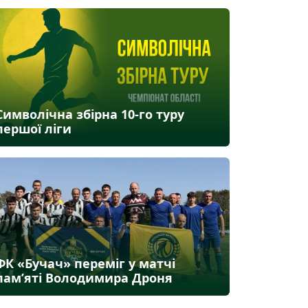
Символічна збірна 10-го туру
першої ліги
ФК «Бучач» переміг у матчі
пам’яті Володимира Дроня