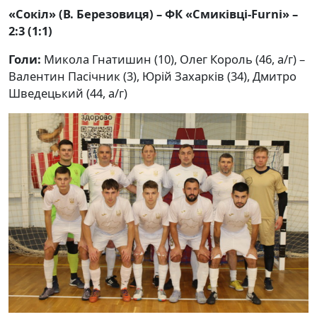
«Сокіл» (В. Березовиця)
– ФК «Смиківці-Furni» –
2:3 (1:1)
Голи:
Микола Гнатишин (10), Олег Король (46, а/г) –
Валентин Пасічник (3), Юрій Захарків (34), Дмитро
Шведецький (44, а/г)