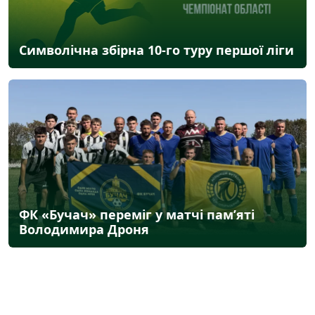
Символічна збірна 10-го туру першої ліги
ФК «Бучач» переміг у матчі пам’яті
Володимира Дроня