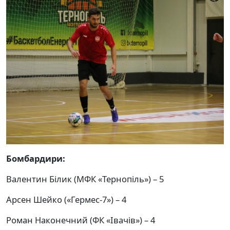
Бомбардири:
Валентин Білик (МФК «Тернопіль») – 5
Арсен Шейко («Гермес-7») – 4
Роман Наконечний (ФК «Івачів») – 4