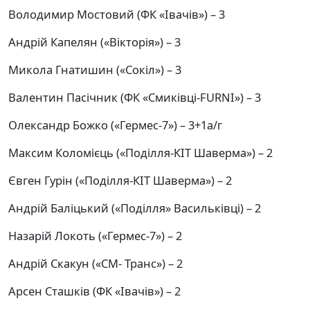
Володимир Мостовий (ФК «Івачів») – 3
Андрій Капелян («Вікторія») – 3
Микола Гнатишин («Сокіл») – 3
Валентин Пасічник (ФК «Смиківці-FURNI») – 3
Олександр Божко («Гермес-7») – 3+1а/г
Максим Коломієць («Поділля-КІТ Шаверма») – 2
Євген Гурін («Поділля-КІТ Шаверма») – 2
Андрій Баліцький («Поділля» Васильківці) – 2
Назарій Локоть («Гермес-7») – 2
Андрій Скакун («СМ- Транс») – 2
Арсен Сташків (ФК «Івачів») – 2