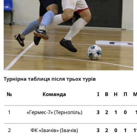
Турнірна таблиця після трьох турів
№
Команда
І
В
Н
П
М
1
«Гермес-7» (Тернопіль)
3
2
1
0
2
ФК «Івачів» (Івачів)
3
2
0
1
1