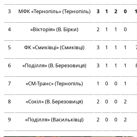
3
МФК «Тернопіль» (Тернопіль)
3
1
2
0
1
4
«Вікторія» (В. Бірки)
2
1
1
0
5
ФК «Смиківці» (Смиківці)
3
1
1
1
6
«Поділля» (В. Березовиця)
3
1
1
1
7
«СМ-Транс» (Тернопіль)
1
0
0
1
8
«Сокіл» (В. Березовиця)
2
0
0
2
9
«Поділля» (Васильківці)
2
0
0
2