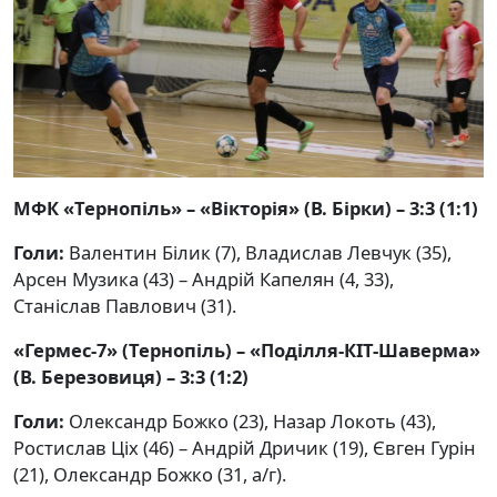
МФК «Тернопіль» – «Вікторія» (В. Бірки) – 3:3 (1:1)
Голи:
Валентин Білик (7), Владислав Левчук (35),
Арсен Музика (43) – Андрій Капелян (4, 33),
Станіслав Павлович (31).
«Гермес-7» (Тернопіль) – «Поділля-КІТ-Шаверма»
(В. Березовиця) – 3:3 (1:2)
Голи:
Олександр Божко (23), Назар Локоть (43),
Ростислав Ціх (46) – Андрій Дричик (19), Євген Гурін
(21), Олександр Божко (31, а/г).