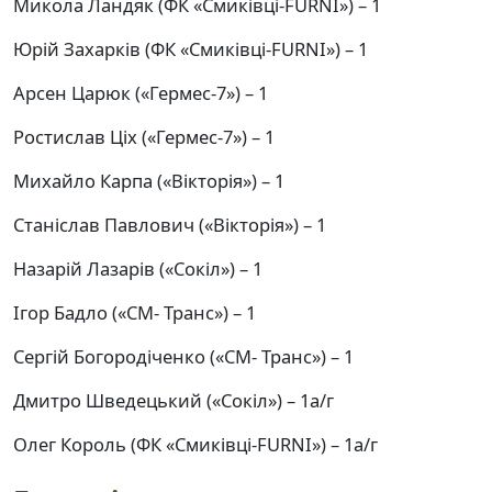
Микола Ландяк (ФК «Смиківці-FURNI») – 1
Юрій Захарків (ФК «Смиківці-FURNI») – 1
Арсен Царюк («Гермес-7») – 1
Ростислав Ціх («Гермес-7») – 1
Михайло Карпа («Вікторія») – 1
Станіслав Павлович («Вікторія») – 1
Назарій Лазарів («Сокіл») – 1
Ігор Бадло («СМ- Транс») – 1
Сергій Богородіченко («СМ- Транс») – 1
Дмитро Шведецький («Сокіл») – 1а/г
Олег Король (ФК «Смиківці-FURNI») – 1а/г