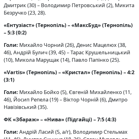
Дмитрик (30) – Володимир Петровський (2), Микита
Безручко (23, 28).
«Ентузіаст» (Тернопіль) – «МаксБуд» (Тернопіль)
– 5:3 (0:2)
Голи:
Михайло Чорний (26), Денис Мацелюх (38,
46), Андрій Булич (39, 45) – Тарас Крушельницький
(10), Микола Марущак (14), Павло Папінко (25).
«Vartis» (Тернопіль) – «Кристал» (Тернопіль) – 4:2
(3:1)
Голи:
Михайло Бойко (5), Євгеній Михайленко (11,
46), Йосип Репела (19) – Віктор Чорній (6), Дмитро
Навізівський (35).
ФК «Збараж» – «Нива» (Підгайці) – 7:5 (4:3)
Голи:
Андрій Ласий (5, а/г), Володимир Стельмах