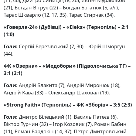
(11, 46), Дмитро Синиця (18, 26), Євген Муравльов
(21), Богдан Вітрук (22) – Богдан Богатюк (5, а/г),
Тарас Шкварло (12, 17, 35), Тарас Стирчак (34).
«Говерла-24» (Дубівці) – «Eleks» (Тернопіль) – 2:1
(1:0)
Голи:
Сергій Березівський (7, 30) – Юрій Шморгун
(44).
ФК «Озерна» – «Медобори» (Підволочиська ТГ) –
3:1 (2:1)
Голи:
Андрій Блакита (7), Андрій Миронюк (18),
Андрій Кава (33) – Олександр Шаховал (19).
«Strong Faith» (Тернопіль) – ФК «Зборів» – 3:5 (2:3)
Голи:
Дмитро Білецький (1), Василь Патєєв (6),
Віктор Турчин (32) – Ігор Козовик (7), Роман Бабин
(11), Роман Бардокін (14, 37), Петро Дмитровський