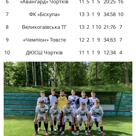
6
«Авангард» Чортків
11
5
1
5
20:25
16
7
ФК «Біскупа»
13
3
1
9
34:58
10
8
Великогаївська ТГ
13
2
1
10
21:76
7
9
«Чемпіон» Товсте
12
2
1
9
34:63
7
10
ДЮСШ Чортків
11
1
1
9
12:34
4