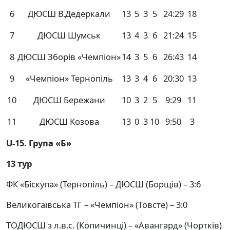
6
ДЮСШ В.Дедеркали
13
5
3
5
24:29
18
7
ДЮСШ Шумськ
13
4
3
6
21:24
15
8
ДЮСШ Зборів «Чемпіон»
14
3
5
6
26:43
14
9
«Чемпіон» Тернопіль
13
3
4
6
20:30
13
10
ДЮСШ Бережани
10
3
2
5
9:29
11
11
ДЮСШ Козова
13
0
3
10
9:50
3
U-
15. Група «Б»
13 тур
ФК «Біскупа» (Тернопіль) – ДЮСШ (Борщів) – 3:6
Великогаївська ТГ – «Чемпіон» (Товсте) – 3:0
ТОДЮСШ з л.в.с. (Копичинці) – «Авангард» (Чортків)