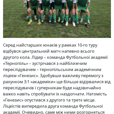
Серед найстарших юнаків у рамках 10-го туру
відбувся центральний матч напевно всього
другого кола. Лідер – команда Футбольної академії
«Тернопіль» – зустрічався з найближчим
переслідувачем – тернопільським академічним
ліцеєм «Генезис». Здобувши важливу перемогу з
рахунком 3:1 «академіки» ще більше відірвалися від
переслідувачів і суперникам буде надзвичайно
важко навіть спробувати їх наздогнати. Натомість
«Генезис» опустився з другого та третє місце.
Ліцеїстів випередила друга команда Футбольної
академії. Очевидно, саме між ними розгорнеться