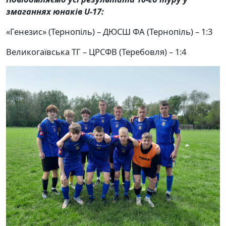
змаганнях юнаків
U
-17:
«Генезис» (Тернопіль) – ДЮСШ ФА (Тернопіль) – 1:3
Великогаївська ТГ – ЦРСФВ (Теребовля) – 1:4