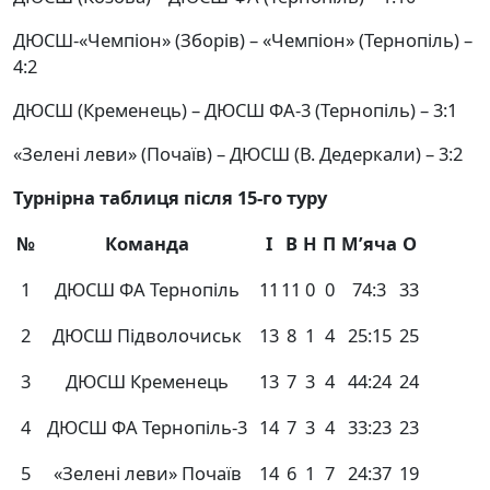
ДЮСШ-«Чемпіон» (Зборів) – «Чемпіон» (Тернопіль) –
4:2
ДЮСШ (Кременець) – ДЮСШ ФА-3 (Тернопіль) – 3:1
«Зелені леви» (Почаїв) – ДЮСШ (В. Дедеркали) – 3:2
Турнірна таблиця після 15-го туру
№
Команда
І
В
Н
П
М’яча
О
1
ДЮСШ ФА Тернопіль
11
11
0
0
74:3
33
2
ДЮСШ Підволочиськ
13
8
1
4
25:15
25
3
ДЮСШ Кременець
13
7
3
4
44:24
24
4
ДЮСШ ФА Тернопіль-3
14
7
3
4
33:23
23
5
«Зелені леви» Почаїв
14
6
1
7
24:37
19