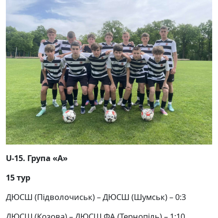
U-
15. Група «А»
15 тур
ДЮСШ (Підволочиськ) – ДЮСШ (Шумськ) – 0:3
ДЮСШ (Козова) – ДЮСШ ФА (Тернопіль) – 1:10