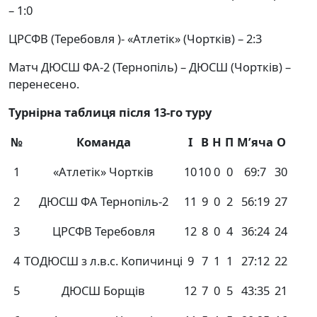
– 1:0
ЦРСФВ (Теребовля )- «Атлетік» (Чортків) – 2:3
Матч ДЮСШ ФА-2 (Тернопіль) – ДЮСШ (Чортків) –
перенесено.
Турнірна таблиця після 13-го туру
№
Команда
І
В
Н
П
М’яча
О
1
«Атлетік» Чортків
10
10
0
0
69:7
30
2
ДЮСШ ФА Тернопіль-2
11
9
0
2
56:19
27
3
ЦРСФВ Теребовля
12
8
0
4
36:24
24
4
ТОДЮСШ з л.в.с. Копичинці
9
7
1
1
27:12
22
5
ДЮСШ Борщів
12
7
0
5
43:35
21