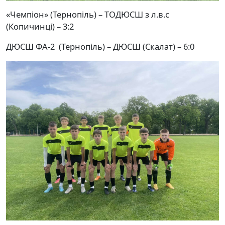
«Чемпіон» (Тернопіль) – ТОДЮСШ з л.в.с
(Копичинці) – 3:2
ДЮСШ ФА-2 (Тернопіль) – ДЮСШ (Скалат) – 6:0