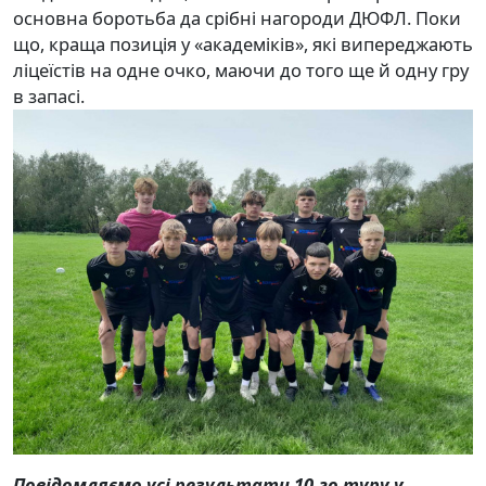
основна боротьба да срібні нагороди ДЮФЛ. Поки
що, краща позиція у «академіків», які випереджають
ліцеїстів на одне очко, маючи до того ще й одну гру
в запасі.
Повідомляємо усі результати 10-го туру у