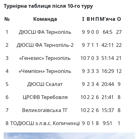
Турнірна таблиця після 10-го туру
№
Команда
І
В
Н
П
М’яча
О
1
ДЮСШ ФА Тернопіль
9
9
0
0
64:5
27
2
ДЮСШ ФА Тернопіль-2
9
7
1
1
42:11
22
3
«Генезис» Тернопіль
10
7
0
3
51:14
21
4
«Чемпіон» Тернопіль
9
3
3
3
16:29
12
5
ДЮСШ Скалат
9
2
3
4
20:44
9
6
ЦРСФВ Теребовля
10
2
2
6
21:41
8
7
Великогаївська ТГ
10
2
2
6
15:37
8
8
ТОДЮСШ з л.в.с. Копичинці
9
0
1
8
9:51
1