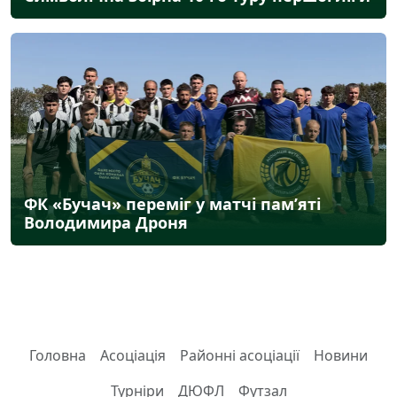
ФК «Бучач» переміг у матчі пам’яті
Володимира Дроня
Головна
Асоціація
Районні асоціації
Новини
Турніри
ДЮФЛ
Футзал