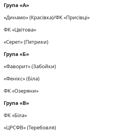
Група «А»
«Динамо» (Красівка)/ФК «Присівці»
ФК «Цвітова»
«Серет» (Петрики)
Група «Б»
«Фаворит» (Забойки)
«Фенікс» (Біла)
ФК «Озеряни»
Група «В»
ФК «Біла»
«ЦРСФВ»
(Теребовля)