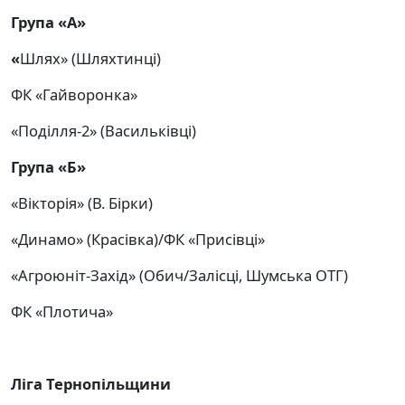
Група «А»
«
Шлях» (Шляхтинці)
ФК «Гайворонка»
«Поділля-2» (Васильківці)
Група «Б»
«Вікторія» (В. Бірки)
«Динамо» (Красівка)/ФК «Присівці»
«Агроюніт-Захід» (Обич/Залісці, Шумська ОТГ)
ФК «Плотича»
Ліга Тернопільщини