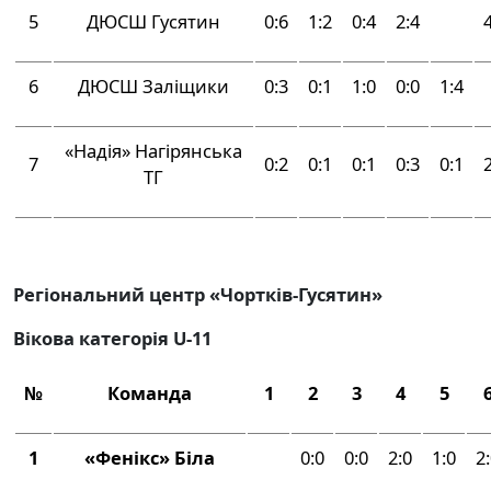
5
ДЮСШ Гусятин
0:6
1:2
0:4
2:4
6
ДЮСШ Заліщики
0:3
0:1
1:0
0:0
1:4
«Надія» Нагірянська
7
0:2
0:1
0:1
0:3
0:1
ТГ
Регіональний центр «Чортків-Гусятин»
Вікова категорія
U
-11
№
Команда
1
2
3
4
5
1
«Фенікс» Біла
0:0
0:0
2:0
1:0
2