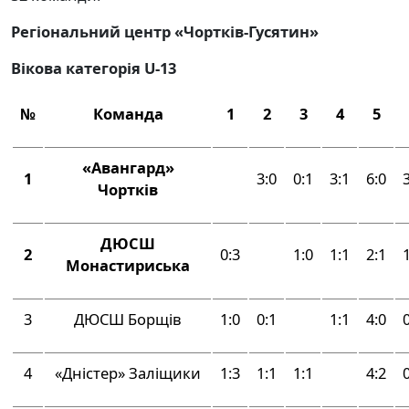
Регіональний центр «Чортків-Гусятин»
Вікова категорія
U
-13
№
Команда
1
2
3
4
5
«Авангард»
1
3:0
0:1
3:1
6:0
Чортків
ДЮСШ
2
0:3
1:0
1:1
2:1
Монастириська
3
ДЮСШ Борщів
1:0
0:1
1:1
4:0
4
«Дністер» Заліщики
1:3
1:1
1:1
4:2