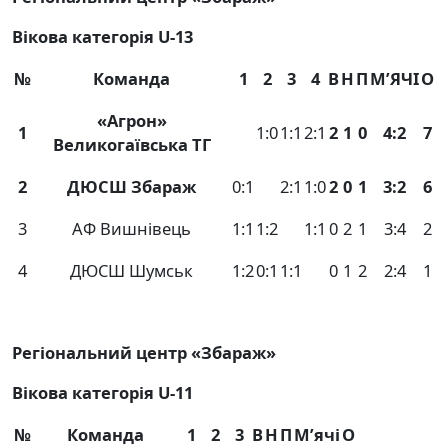
Вікова категорія
U
-13
№
Команда
1
2
3
4
В
Н
П
М
’
ЯЧІ
О
«Агрон»
1
1:0
1:1
2:1
2
1
0
4:2
7
Великогаївська ТГ
2
ДЮСШ Збараж
0:1
2:1
1:0
2
0
1
3:2
6
3
АФ Вишнівець
1:1
1:2
1:1
0
2
1
3:4
2
4
ДЮСШ Шумськ
1:2
0:1
1:1
0
1
2
2:4
1
Регіональний центр «Збараж»
Вікова категорія
U
-11
№
Команда
1
2
3
В
Н
П
М
’
ячі
О