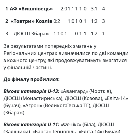
1
АФ «Вишнівець»
2:0
1:1
1
1
0
3:1
4
2
«Товтри» Козлів
0:2
1:0
1
0
1
1:2
3
3
ДЮСШ Збараж
1:1
0:1
0
1
1
1:2
1
За результатами попередніх змагань у
Регіональних центрах визначилися по дві команди
з кожного центру, які продовжуватимуть змагатися
у фінальній частині.
До фіналу пробилися:
Вікова категорія
U
-13:
«Авангард» (Чортків),
ДЮСШ (Монастириська), ДЮСШ (Козова), «Еліта-14»
(Бучач), «Агрон» (Великогаївська ТГ), ДЮСШ
(Збараж).
Вікова категорія
U
-11:
«Фенікс» (Біла), ДЮСШ
(Заліщики), «Барса» Тернопіль, «Еліта-14» (Бучач),