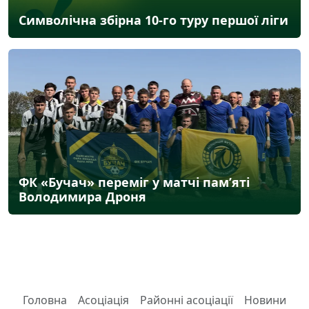
Символічна збірна 10-го туру першої ліги
ФК «Бучач» переміг у матчі пам’яті
Володимира Дроня
Головна
Асоціація
Районні асоціації
Новини