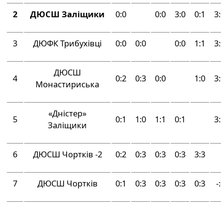
2
ДЮСШ Заліщики
0:0
0:0
3:0
0:1
3
3
ДЮФК Трибухівці
0:0
0:0
0:0
1:1
3
ДЮСШ
4
0:2
0:3
0:0
1:0
3
Монастириська
«Дністер»
5
0:1
1:0
1:1
0:1
3
Заліщики
6
ДЮСШ Чортків -2
0:2
0:3
0:3
0:3
3:3
7
ДЮСШ Чортків
0:1
0:3
0:3
0:3
0:3
-: