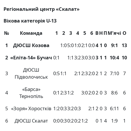
Регіональний центр «Скалат»
Вікова категорія
U
-13
№
Команда
1
2
3
4
5
6
В
Н
П
М
’
ячі
О
1
ДЮСШ Козова
1:0
5:0
1:0
2:1
0:0
4
1
0
9:1
13
2
«Еліта-14» Бучач
0:1
1:1
3:2
3:0
3:0
3
1
1
10:4
10
ДЮСШ
3
0:5
1:1
2:1
2:3
2:0
2
1
2
7:10
7
Підволочиськ
«Барса»
4
0:1
2:3
1:2
3:0
2:0
2
0
3
8:6
6
Тернопіль
5
«Зоря» Хоростків
1:2
0:3
3:2
0:3
2:1
2
0
3
6:11
6
6
ДЮСШ Скалат
0:0
0:3
0:2
0:2
1:2
0
1
4
1:9
1