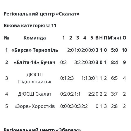
Регіональний центр «Скалат»
Вікова категорія
U
-11
№
Команда
1
2
3
4
5
В
Н
П
М
’
ячі
О
1
«Барса» Тернопіль
2:0
1:0
2:0
0:0
3
1
0
5:0
10
2
«Еліта-14» Бучач
0:2
3:2
2:0
3:0
3
0
1
8:4
9
ДЮСШ
3
0:1
2:3
1:1
3:0
1
1
2
6:5
4
Підволочиськ
4
ДЮСШ Скалат
0:2
0:2
1:1
2:2
0
2
2
3:7
2
5
«Зоря» Хоростків
0:0
0:3
0:3
2:2
0
1
3
2:8
2
Регіональний центр «Збараж»