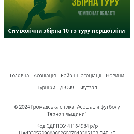
Символічна збірна 10-го туру першої ліги
Головна
Асоціація
Районні асоціації
Новини
Турніри
ДЮФЛ
Футзал
© 2024 Громадська спілка "Асоціація футболу
Тернопільщини"
Код ЄДРПОУ 41164984 р/р
UA433052990000026007043305133 ПАТ КБ