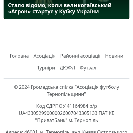
Стало відомо, коли великогаївський
«Агрон» стартує у Кубку України
Головна
Асоціація
Районні асоціації
Новини
Турніри
ДЮФЛ
Футзал
© 2024 Громадська спілка "Асоціація футболу
Тернопільщини"
Код ЄДРПОУ 41164984 р/р
UA433052990000026007043305133 ПАТ КБ
"ПриватБанк" м. Тернопіль
Адреса: 46001, м. Тернопіль, вул. Князя Острозького