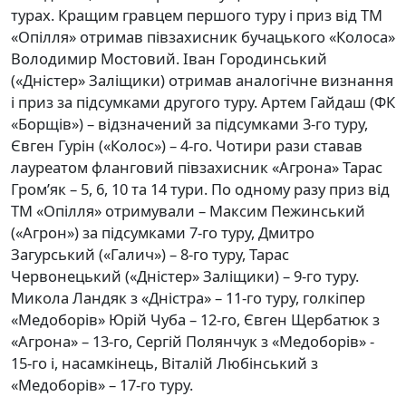
турах. Кращим гравцем першого туру і приз від ТМ
«Опілля» отримав півзахисник бучацького «Колоса»
Володимир Мостовий. Іван Городинський
(«Дністер» Заліщики) отримав аналогічне визнання
і приз за підсумками другого туру. Артем Гайдаш (ФК
«Борщів») – відзначений за підсумками 3-го туру,
Євген Гурін («Колос») – 4-го. Чотири рази ставав
лауреатом фланговий півзахисник «Агрона» Тарас
Гром’як – 5, 6, 10 та 14 тури. По одному разу приз від
ТМ «Опілля» отримували – Максим Пежинський
(«Агрон») за підсумками 7-го туру, Дмитро
Загурський («Галич») – 8-го туру, Тарас
Червонецький («Дністер» Заліщики) – 9-го туру.
Микола Ландяк з «Дністра» – 11-го туру, голкіпер
«Медоборів» Юрій Чуба – 12-го, Євген Щербатюк з
«Агрона» – 13-го, Сергій Полянчук з «Медоборів» -
15-го і, насамкінець, Віталій Любінський з
«Медоборів» – 17-го туру.