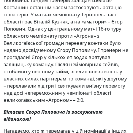
Поповича. Тандем тренерів заліщан Шелаєв-
Костишин останнім часом застосовують ротацію
голкіперів. У матчах чемпіонату Тернопільської
області грає Віталій Кузняк, а на «аматори» – Єгор
Попович. Однак у центральному матчі 16-го туру
обласного чемпіонату проти «Агрона» з
Великогаївської громади перевагу все-таки було
надано досвідченому Єгору Поповичу. І тренери не
прогадали! Єгор у кількох епізодах врятував
заліщицьку команду. Після неймовірних сейвів,
особливо у першому таймі, вселив впевненість у
власних силах партнерам по команді, які у другому
– переламали хід гри і святкували виїзну перемогу
над досі непереможним у чемпіонаті області
великогаївським «Агроном» – 2:0.
Вітаємо Єгора Поповича із заслуженою
відзнакою!
Нагадаємо, хто ж перемагав у цій номінації в інших