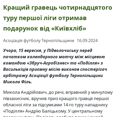
Кращий гравець чотирнадцятого
туру першої ліги отримав
подарунок від «Київхліб»
Асоціація футболу Тернопільщини
16.09.2024
Учора, 15 вересня, у Підволочиську перед
початком календарного матчу між місцевою
командою «Збруч-Агробізнес» та «Поділля» з
Василькіців приємну місію виконав спостерігач
арбітражу Асоціації футболу Тернопільщини
Микола Філь.
Микола Андрійович, до речі, вправний у минулому
півзахисник, вручив приз кращого гравця першої
обласної ліги за підсумками 14-го туру нападнику
«Поділля» Андрію Баліцькому. У центральному