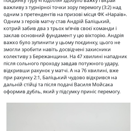
поєдинку туру «Поділля» здобуло важку і вкрай
важливу з турнірної точки зору перемогу (3:2) над
одним з претендентів на призові місця ФК «Нараїв».
Одним з героїв матчу став Андрій Баліцький,
котрий забив два з трьох м’ячів своєї команди і
заклав основний фундамент у цю вікторію. Андрія
важко було зупинити у цьому поєдинку, цього не
змогли зробити навіть досвідчені захисники
колективу з Бережанщини. На 47 хвилині нападник
після сольного проходу завдав потужного удару,
відкривши рахунок у матчі. А на 76 хвилині, вже
при рахунку 2:1, Баліцький чудово відкрився на
дальній стійці та після подачі Василя Мойсака
оформив дубль, який у підсумку приніс перемогу.