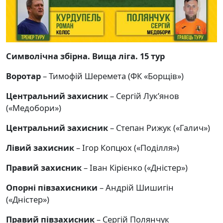
Символічна збірна. Вища ліга. 15 тур
Воротар
– Тимофій Шеремета (ФК «Борщів»)
Центральний захисник
– Сергій Лукʼянов
(«Медобори»)
Центральний захисник
– Степан Рижук («Галич»)
Лівий захисник
– Ігор Копцюх («Поділля»)
Правий захисник
– Іван Кірієнко («Дністер»)
Опорні півзахисники
– Андрій Шишигін
(«Дністер»)
Правий півзахисник
– Сергій Полянчук