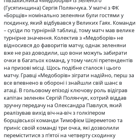
півзахисника «Медоборів» із Зеленого
(Гусятинщина) Сергія Полянчука. У матчі з ФК
«Борщів» номінально зеленяни були гостями у
поєдинку, який відбувався у Великих Гаях. Команди
– сусіди по турнірній таблиці, тому матч мав велике
турнірне значення. Колектив з «Медоборів» не
відносився до фаворитів матчу, однак зеленяни
вже не раз доводили, що вони можуть забирати
очки в багатьох команд, у тому числі претендентів
на призові місці. Щось подібне сталося і цього
матчу. Гравці «Медоборів» зіграти надійно, перш за
все впевнено в обороні і знайшли свій шанс в
атаці. В гольовому епізоді ключову роль відіграв
капітан зеленян Сергій Полянчук, котрий віддав
зручну передачу на Олександра Павлуся, який
реалізував вихід віч-на-віч з голкіпером
борщівської команди Тимофієм Шереметою та
приніс своїй команді три очка, які дозволили
переміститися з п’ятої на четверту сходинку