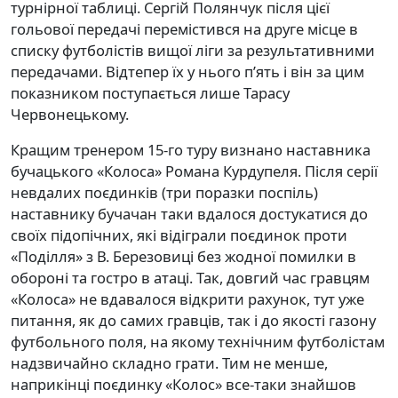
турнірної таблиці. Сергій Полянчук після цієї
гольової передачі перемістився на друге місце в
списку футболістів вищої ліги за результативними
передачами. Відтепер їх у нього п’ять і він за цим
показником поступається лише Тарасу
Червонецькому.
Кращим тренером 15-го туру визнано наставника
бучацького «Колоса» Романа Курдупеля. Після серії
невдалих поєдинків (три поразки поспіль)
наставнику бучачан таки вдалося достукатися до
своїх підопічних, які відіграли поєдинок проти
«Поділля» з В. Березовиці без жодної помилки в
обороні та гостро в атаці. Так, довгий час гравцям
«Колоса» не вдавалося відкрити рахунок, тут уже
питання, як до самих гравців, так і до якості газону
футбольного поля, на якому технічним футболістам
надзвичайно складно грати. Тим не менше,
наприкінці поєдинку «Колос» все-таки знайшов