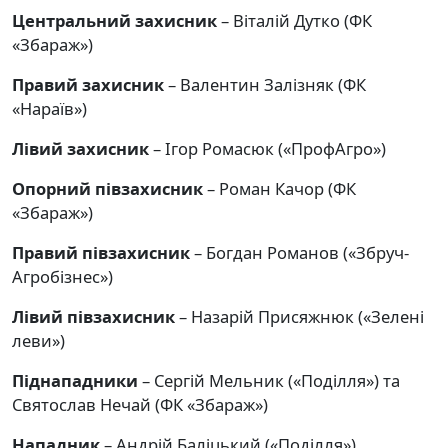
Центральний захисник
– Віталій Дутко (ФК
«Збараж»)
Правий захисник
– Валентин Залізняк (ФК
«Нараїв»)
Лівий захисник
– Ігор Ромасюк («ПрофАгро»)
Опорний півзахисник
– Роман Качор (ФК
«Збараж»)
Правий півзахисник
– Богдан Романов («Збруч-
Агробізнес»)
Лівий півзахисник
– Назарій Присяжнюк («Зелені
леви»)
Піднападники
– Сергій Мельник («Поділля») та
Святослав Нечай (ФК «Збараж»)
Нападник
– Андрій Баліцький («Поділля»)