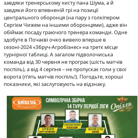
завдяки тренерському хисту пана Шума, а й
завдяки його впевненій грі на позиції
центрального оборонця (на пару з голкіпером
Сергієм Чижем на іншими оборонцями), адже він
обіймає посаду граючого тренера команди. Одне
здобуте в Почаєві очко вивело вперше в
сезоні-2024 «Збруч-Агробізнес» на третє місце
турнірної таблиці. А загалом підволочиська
команда від 30 червня не програє (шість матчів
поспіль), а від 4 серпня – не пропускає голи у свої
ворота (п’ять матчів поспіль!). Погодьте, хороші
показники, які заслуговують на відзнаку.