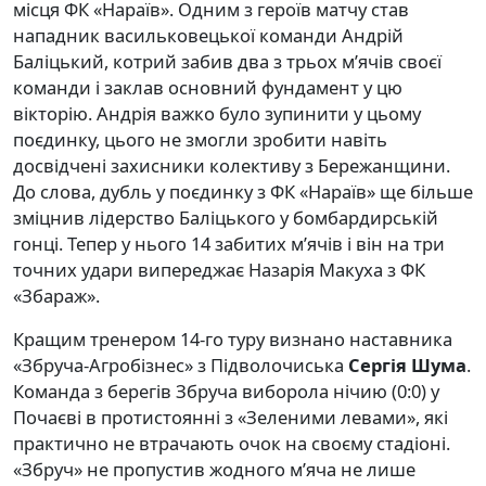
місця ФК «Нараїв». Одним з героїв матчу став
нападник васильковецької команди Андрій
Баліцький, котрий забив два з трьох м’ячів своєї
команди і заклав основний фундамент у цю
вікторію. Андрія важко було зупинити у цьому
поєдинку, цього не змогли зробити навіть
досвідчені захисники колективу з Бережанщини.
До слова, дубль у поєдинку з ФК «Нараїв» ще більше
зміцнив лідерство Баліцького у бомбардирській
гонці. Тепер у нього 14 забитих м’ячів і він на три
точних удари випереджає Назарія Макуха з ФК
«Збараж».
Кращим тренером 14-го туру визнано наставника
«Збруча-Агробізнес» з Підволочиська
Сергія Шума
.
Команда з берегів Збруча виборола нічию (0:0) у
Почаєві в протистоянні з «Зеленими левами», які
практично не втрачають очок на своєму стадіоні.
«Збруч» не пропустив жодного м’яча не лише