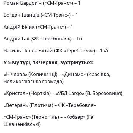
Роман Бардокін («СМ-Транс») – 1
Богдан Іванців («СМ-Транс») – 1
Андрій Білик («СМ-Транс») – 1
Андрій Гах (ФК «Теребовля») – 1п
Василь Поперечний (ФК «Теребовля») – 1а/г
У
5
-му турі,
13
червня, зустрінуться:
«Нічлава» (Копичинці) – «Динамо» (Красівка,
Великогаївська громада)
«Кристал» (Чортків) – «УБД-Largo» (В. Березовиця)
«Ветеран» (Плотича) – ФК «Теребовля»
«СМ-Транс» (Тернопіль) – «Кобзар» (Гаї
Шевченківські)