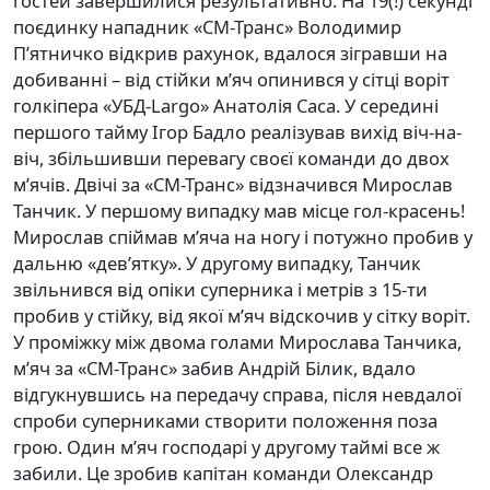
гостей завершилися результативно. На 19(!) секунді
поєдинку нападник «СМ-Транс» Володимир
П’ятничко відкрив рахунок, вдалося зігравши на
добиванні – від стійки м’яч опинився у сітці воріт
голкіпера «УБД-Largo» Анатолія Саса. У середині
першого тайму Ігор Бадло реалізував вихід віч-на-
віч, збільшивши перевагу своєї команди до двох
м’ячів. Двічі за «СМ-Транс» відзначився Мирослав
Танчик. У першому випадку мав місце гол-красень!
Мирослав спіймав м’яча на ногу і потужно пробив у
дальню «дев’ятку». У другому випадку, Танчик
звільнився від опіки суперника і метрів з 15-ти
пробив у стійку, від якої м’яч відскочив у сітку воріт.
У проміжку між двома голами Мирослава Танчика,
м’яч за «СМ-Транс» забив Андрій Білик, вдало
відгукнувшись на передачу справа, після невдалої
спроби суперниками створити положення поза
грою. Один м’яч господарі у другому таймі все ж
забили. Це зробив капітан команди Олександр