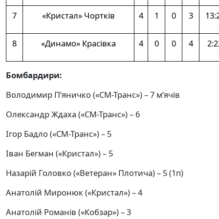
7
«Кристал» Чортків
4
1
0
3
13:
8
«Динамо» Красівка
4
0
0
4
2:2
Бомбардири:
Володимир П’яничко («СМ-Транс») – 7 м’ячів
Олександр Ждаха («СМ-Транс») – 6
Ігор Бадло («СМ-Транс») – 5
Іван Бегман («Кристал») – 5
Назарій Головко («Ветеран» Плотича) – 5 (1п)
Анатолій Миронюк («Кристал») – 4
Анатолій Романів («Кобзар») – 3