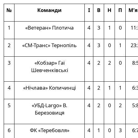
№
Команди
І
В
Н
П
М’я
1
«Ветеран» Плотича
4
3
1
0
11:
2
«СМ-Транс» Тернопіль
4
3
0
1
23:
3
«Кобзар» Гаї
4
2
2
0
8:
Шевченківські
4
«Нічлава» Копичинці
4
2
1
1
6:
5
«УБД-Largo» В.
4
2
0
2
5:
Березовиця
6
ФК «Теребовля»
4
1
0
3
6: