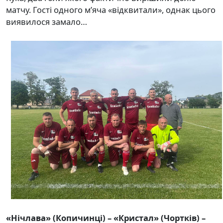
матчу. Гості одного м’яча «відквитали», однак цього
виявилося замало…
«Нічлава» (Копичинці) – «Кристал» (Чортків) –