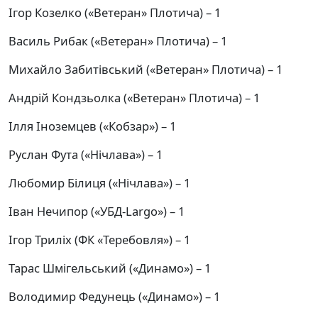
Ігор Козелко («Ветеран» Плотича) – 1
Василь Рибак («Ветеран» Плотича) – 1
Михайло Забитівський («Ветеран» Плотича) – 1
Андрій Кондзьолка («Ветеран» Плотича) – 1
Ілля Іноземцев («Кобзар») – 1
Руслан Фута («Нічлава») – 1
Любомир Білиця («Нічлава») – 1
Іван Нечипор («УБД-Largo») – 1
Ігор Триліх (ФК «Теребовля») – 1
Тарас Шмігельський («Динамо») – 1
Володимир Федунець («Динамо») – 1