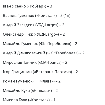
Іван Ясенко («Кобзар») – 3
Василь Гуменюк («Кристал») – 3 (1п)
Андрій Засядко («УБД-Largo») – 2
Олександр Пиж («УБД-Largo») – 2
Михайло Гуменюк (ФК «Теребовля») – 2
Андрій Диняковський (ФК «Теребовля») – 2
Мирослав Танчик («СМ-Транс») – 2
Ігор Грицишин («Ветеран» Плотича) – 2
Роман Гуменюк («Нічлава») – 2
Михайло Кука («Нічлава») – 2
Микола Буяк («Кристал») – 1