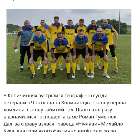
У Копичинцях зустрілися географічні сусіди –
ветерани з Чорткова та Копичинців. І знову перша
хвилина, і знову забитий гол. Цього вже разу
відзначилися господарі, а саме Роман Гуменюк.
Далі за справу взявся гравець «Нічлави» Михайло
Кука, два голи якого фактично вирішили долю