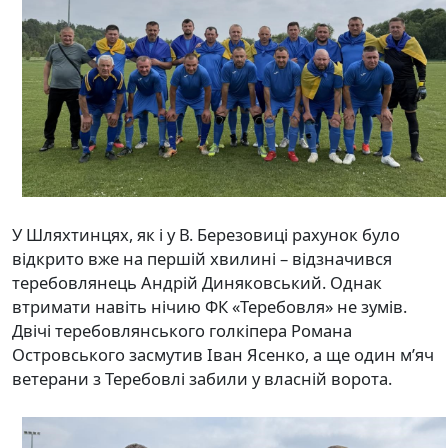
У Шляхтинцях, як і у В. Березовиці рахунок було
відкрито вже на першій хвилині – відзначився
теребовлянець Андрій Диняковський. Однак
втримати навіть нічию ФК «Теребовля» не зумів.
Двічі теребовлянського голкіпера Романа
Островського засмутив Іван Ясенко, а ще один м’яч
ветерани з Теребовлі забили у власній ворота.