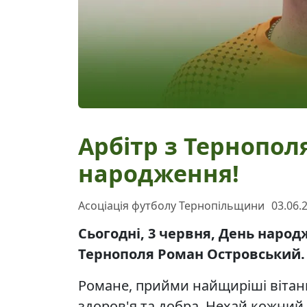
Арбітр з Тернопол
народження!
Асоціація футболу Тернопільщини
03.06.
Сьогодні, 3 червня, День народ
Тернополя Роман Островський. 
Романе, прийми найщиріші вітанн
здоров'я та добра. Нехай кожний