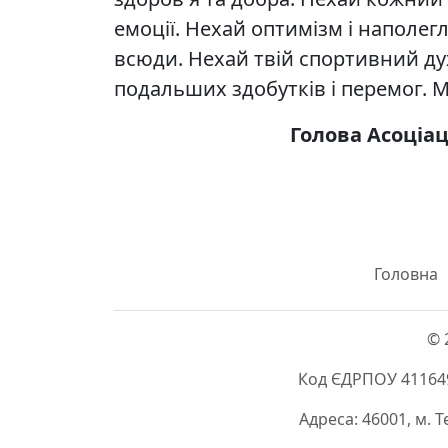
емоції. Нехай оптимізм і наполег
всюди. Нехай твій спортивний ду
подальших здобутків і перемог. М
Голова Асоціа
Головна
© 
Код ЄДРПОУ 411649
Адреса: 46001, м. 