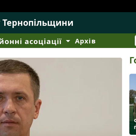
у Тернопільщини
йонні асоціації
Архів
Г