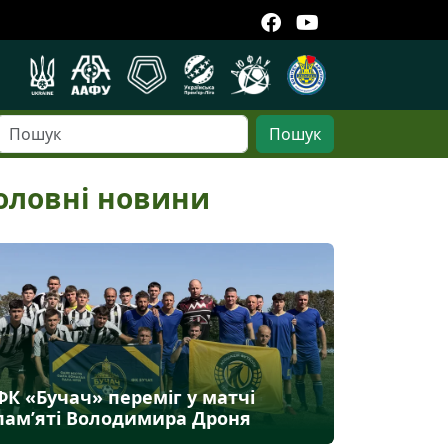
Пошук
оловні новини
ФК «Бучач» переміг у матчі
пам’яті Володимира Дроня