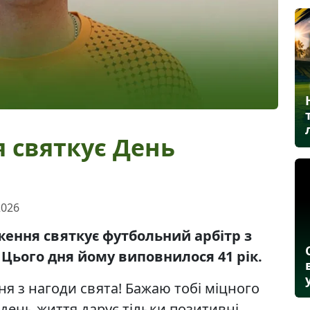
я святкує День
2026
ження святкує футбольний арбітр з
Цього дня йому виповнилося 41 рік.
я з нагоди свята! Бажаю тобі міцного
 день життя дарує тільки позитивні