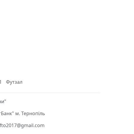
Л
Футзал
ни"
Банк" м. Тернопіль
 ffto2017@gmail.com