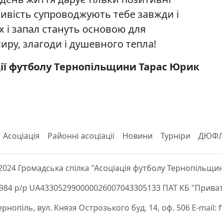
ливість супроводжують тебе завжди і
х і запал стануть основою для
иру, злагоди і душевного тепла!
ції футболу Тернопільщини Тарас Юрик
Асоціація
Районні асоціації
Новини
Турніри
ДЮФ
2024 Громадська спілка "Асоціація футболу Тернопільщи
84 р/р UA433052990000026007043305133 ПАТ КБ "Приват
Тернопіль, вул. Князя Острозького буд. 14, оф. 506 E-mail: