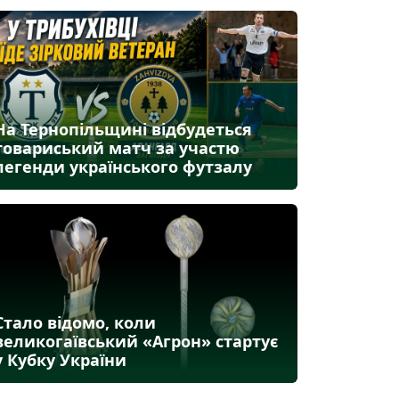
На Тернопільщині відбудеться
товариський матч за участю
легенди українського футзалу
Стало відомо, коли
великогаївський «Агрон» стартує
у Кубку України