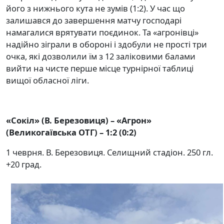
його з нижнього кута не зумів (1:2). У час що
залишався до завершення матчу господарі
намагалися врятувати поєдинок. Та «агронівці»
надійно зіграли в обороні і здобули не прості три
очка, які дозволили їм з 12 заліковими балами
вийти на чисте перше місце турнірної таблиці
вищої обласної ліги.
«Сокіл» (В. Березовиця) – «Агрон»
(Великогаївська ОТГ) – 1:2 (0:2)
1 чеврня. В. Березовиця. Селищний стадіон. 250 гл.
+20 град.