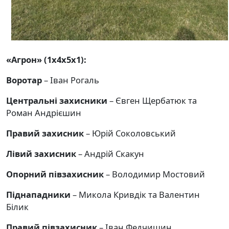
«Агрон» (1х4х5х1):
Воротар
– Іван Рогаль
Центральні захисники
– Євген Щербатюк та
Роман Андрієшин
Правий захисник
– Юрій Соколовський
Лівий захисник
– Андрій Скакун
Опорний півзахисник
– Володимир Мостовий
Піднападники
– Микола Кривдік та Валентин
Білик
Правий півзахисник
– Іван Федчишин