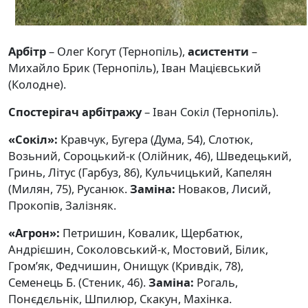
Арбітр
– Олег Когут (Тернопіль),
асистенти
–
Михайло Брик (Тернопіль), Іван Мацієвський
(Колодне).
Спостерігач арбітражу
– Іван Сокіл (Тернопіль).
«Сокіл»:
Кравчук, Бугера (Дума, 54), Слотюк,
Возьний, Сороцький-к (Олійник, 46), Шведецький,
Гринь, Літус (Гарбуз, 86), Кульчицький, Капелян
(Милян, 75), Русанюк.
Заміна:
Новаков, Лисий,
Прокопів, Залізняк.
«Агрон»:
Петришин, Ковалик, Щербатюк,
Андрієшин, Соколовський-к, Мостовий, Білик,
Гром’як, Федчишин, Онищук (Кривдік, 78),
Семенець Б. (Стеник, 46).
Заміна:
Рогаль,
Понєдєльнік, Шпилюр, Скакун, Махінка.