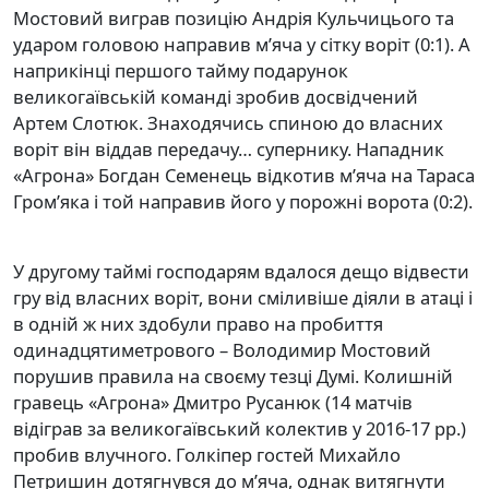
Мостовий виграв позицію Андрія Кульчицього та
ударом головою направив м’яча у сітку воріт (0:1). А
наприкінці першого тайму подарунок
великогаївській команді зробив досвідчений
Артем Слотюк. Знаходячись спиною до власних
воріт він віддав передачу… супернику. Нападник
«Агрона» Богдан Семенець відкотив м’яча на Тараса
Гром’яка і той направив його у порожні ворота (0:2).
У другому таймі господарям вдалося дещо відвести
гру від власних воріт, вони сміливіше діяли в атаці і
в одній ж них здобули право на пробиття
одинадцятиметрового – Володимир Мостовий
порушив правила на своєму тезці Думі. Колишній
гравець «Агрона» Дмитро Русанюк (14 матчів
відіграв за великогаївський колектив у 2016-17 рр.)
пробив влучного. Голкіпер гостей Михайло
Петришин дотягнувся до м’яча, однак витягнути