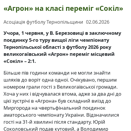
«Агрон» на класі переміг «Сокіл»
Асоціація футболу Тернопільщини
02.06.2026
Учора, 1 червня, у В. Березовиці в заключному
поєдинку 5-го туру вищої ліги чемпіонату
Тернопільської області з футболу 2026 року
великогаївський «Агрон» переміг місцевий
«Сокіл» – 2:1.
Більше пів години команди не могли знайти
шляхів до воріт одна одної. Очікувано, першим
номером грали гості з Великогаївської громади.
Хоча у них і відчувалася втома, адже за два дні до
цієї зустрічі в «Агрона» був складний виїзд до
Миргорода на чвертьфінальний поєдинок
аматорського чемпіонату України. Відзначилися
гості на 31-й хвилині після стандарту. Юрій
Соколовський подав кутовий, а Володимир