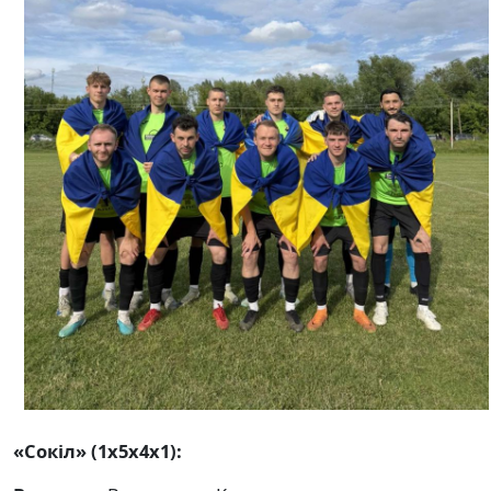
«Сокіл» (1х5х4х1):