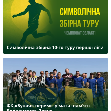
Символічна збірна 10-го туру першої ліги
ФК «Бучач» переміг у матчі пам’яті
Володимира Дроня