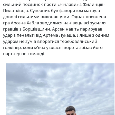
сильний поєдинок проти «Нічлави» з Жилинців-
Пилатківців. Суперник був фаворитом матчу, з
доволі сильними виконавцями. Однак впевнена
гра Арсена Хабла зводилися нанівець всі зусилля
гравців з Борщівщини. Арсен навіть парирував
удар з пенальті від Артема Лукаша. І лише з одним
ударом не зумів впоратися теребовлянський
голкіпер, коли м’яча у власні ворота зрізав його
партнер по команді.