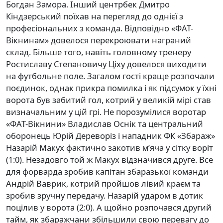
Богдан Замора. Інший центрбек Дмитро
Кіндзерський поїхав на перегляд до однієї з
професіональних з команда. Відповідно «ФАТ-
Вікнинам» довелося перекроювати награний
склад. Більше того, навіть головному тренеру
Ростиславу Степановичу Ціху довелося виходити
на футбольне поле. Загалом гості краще розпочали
поєдинок, однак прикра помилка і як підсумок у їхні
ворота був забитий гол, котрий у великій мірі став
визначальним у цій грі. Не порозумілися воротар
«ФАТ-Вікнини» Владислав Оснік та центральний
оборонець Юрій Дереворіз і нападник ФК «Збараж»
Назарій Макух фактично закотив м’яча у сітку воріт
(1:0). Незадовго той ж Макух відзначився друге. Все
для форварда зробив капітан збаразької команди
Андрій Ваврик, котрий пройшов лівий краєм та
зробив зручну передачу. Назарій ударом в дотик
поцілив у ворота (2:0). А щойно розпочався другий
тайм, як збаражчани збільшили свою перевагу до