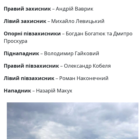
Правий захисник
– Андрій Ваврик
Лівий захисник
– Михайло Левицький
Опорні півзахисники
– Богдан Богатюк та Дмитро
Проскура
Піднападник
– Володимир Гайковий
Правий півзахисник
– Олександр Кобеля
Лівий півзахисник
– Роман Наконечний
Нападник
– Назарій Макух