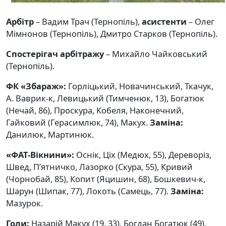
Арбітр
– Вадим Трач (Тернопіль),
асистенти
– Олег
Мімнонов (Тернопіль), Дмитро Старков (Тернопіль).
Спостерігач арбітражу
– Михайло Чайковський
(Тернопіль).
ФК «Збараж»:
Горліцький, Новачинський, Ткачук,
А. Ваврик-к, Левицький (Тимченюк, 13), Богатюк
(Нечай, 86), Проскура, Кобеля, Наконечний,
Гайковий (Герасимлюк, 74), Макух.
Заміна:
Данилюк, Мартинюк.
«ФАТ-Вікнини»:
Оснік, Ціх (Медюх, 55), Дереворіз,
Швед, П’ятничко, Лазорко (Скура, 55), Кривий
(Чорнобай, 85), Копит (Яцишин, 68), Бошкевич-к,
Шарун (Шипак, 77), Локоть (Самець, 77).
Заміна:
Мазурок.
Голи:
Назарій Макух (19, 33), Богдан Богатюк (49).