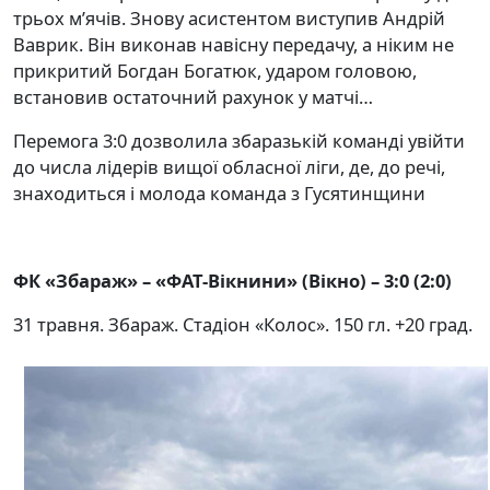
трьох м’ячів. Знову асистентом виступив Андрій
Ваврик. Він виконав навісну передачу, а ніким не
прикритий Богдан Богатюк, ударом головою,
встановив остаточний рахунок у матчі…
Перемога 3:0 дозволила збаразькій команді увійти
до числа лідерів вищої обласної ліги, де, до речі,
знаходиться і молода команда з Гусятинщини
ФК «Збараж» – «ФАТ-Вікнини» (Вікно) – 3:0 (2:0)
31 травня. Збараж. Стадіон «Колос». 150 гл. +20 град.