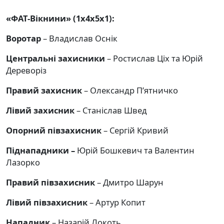
«ФАТ-Вікнини» (1х4х5х1):
Воротар
– Владислав Оснік
Центральні захисники
– Ростислав Ціх та Юрій
Дереворіз
Правий захисник
– Олександр П’ятничко
Лівий захисник
– Станіслав Швед
Опорний півзахисник
– Сергій Кривий
Піднападники –
Юрій Бошкевич та Валентин
Лазорко
Правий півзахисник
– Дмитро Шарун
Лівий півзахисник
– Артур Копит
Нападник
– Назарій Локоть