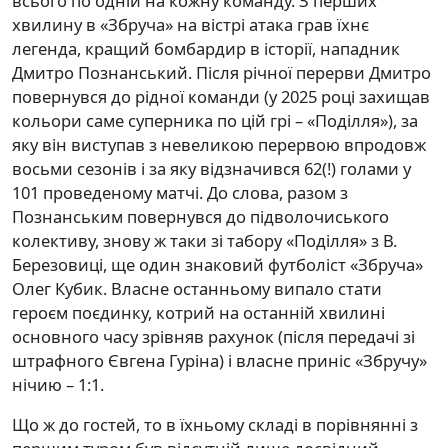
всього по одній на кожну команду. З перших
хвилину в «Збруча» на вістрі атака грав їхнє
легенда, кращий бомбардир в історії, нападник
Дмитро Познанський. Після річної перерви Дмитро
повернувся до рідної команди (у 2025 році захищав
кольори саме суперника по цій грі – «Поділля»), за
яку він виступав з невеликою перервою впродовж
восьми сезонів і за яку відзначився 62(!) голами у
101 проведеному матчі. До слова, разом з
Познанським повернувся до підволочиського
колективу, знову ж таки зі табору «Поділля» з В.
Березовиці, ще один знаковий футболіст «Збруча»
Олег Кубик. Власне останньому випало стати
героєм поєдинку, котрий на останній хвилині
основного часу зрівняв рахунок (після передачі зі
штрафного Євгена Гуріна) і власне приніс «Збручу»
нічию – 1:1.
Що ж до гостей, то в їхньому складі в порівнянні з