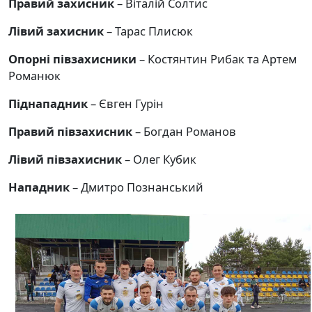
Правий захисник
– Віталій Солтис
Лівий захисник
– Тарас Плисюк
Опорні півзахисники
– Костянтин Рибак та Артем
Романюк
Піднападник
– Євген Гурін
Правий півзахисник
– Богдан Романов
Лівий півзахисник
– Олег Кубик
Нападник
– Дмитро Познанський