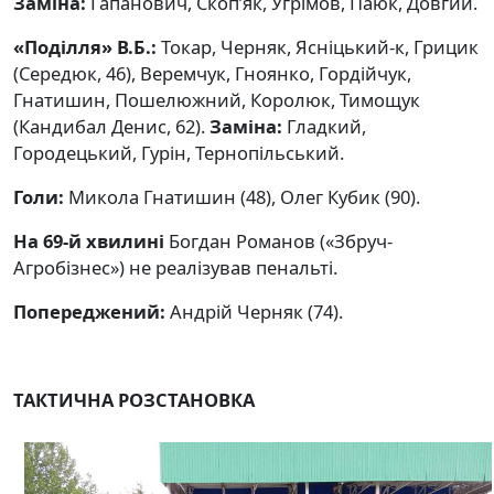
Заміна:
Гапанович, Скоп’як, Угрімов, Паюк, Довгий.
«Поділля» В.Б.:
Токар, Черняк, Ясніцький-к, Грицик
(Середюк, 46), Веремчук, Гноянко, Гордійчук,
Гнатишин, Пошелюжний, Королюк, Тимощук
(Кандибал Денис, 62).
Заміна:
Гладкий,
Городецький, Гурін, Тернопільський.
Голи:
Микола Гнатишин (48), Олег Кубик (90).
На 69-й хвилині
Богдан Романов («Збруч-
Агробізнес») не реалізував пенальті.
Попереджений:
Андрій Черняк (74).
ТАКТИЧНА РОЗСТАНОВКА