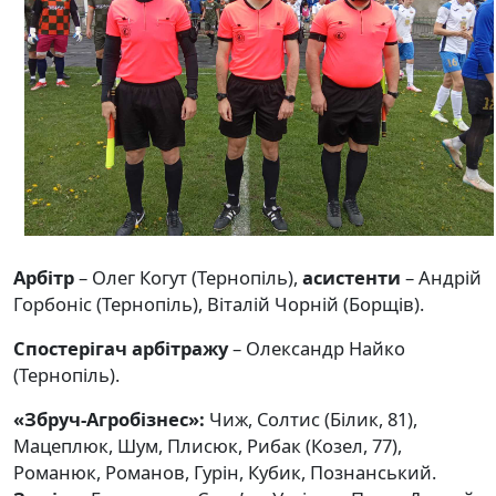
Арбітр
– Олег Когут (Тернопіль),
асистенти
– Андрій
Горбоніс (Тернопіль), Віталій Чорній (Борщів).
Спостерігач арбітражу
– Олександр Найко
(Тернопіль).
«Збруч-Агробізнес»:
Чиж, Солтис (Білик, 81),
Мацеплюк, Шум, Плисюк, Рибак (Козел, 77),
Романюк, Романов, Гурін, Кубик, Познанський.