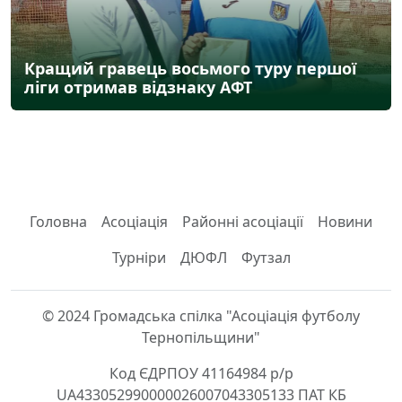
Кращий гравець восьмого туру першої
ліги отримав відзнаку АФТ
Головна
Асоціація
Районні асоціації
Новини
Турніри
ДЮФЛ
Футзал
© 2024 Громадська спілка "Асоціація футболу
Тернопільщини"
Код ЄДРПОУ 41164984 р/р
UA433052990000026007043305133 ПАТ КБ