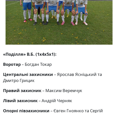
«Поділля» В.Б. (1х4х5х1):
Воротар
– Богдан Токар
Центральні захисники
– Ярослав Ясніцький та
Дмитро Грицик
Правий захисник
– Максим Веремчук
Лівий захисник
– Андрій Черняк
Опорні півзахисники
– Євген Гноянко та Сергій