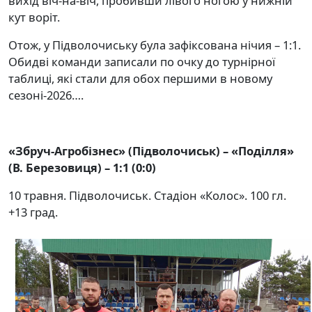
вихід віч-на-віч, пробивши лівого ногою у нижній
кут воріт.
Отож, у Підволочиську була зафіксована нічия – 1:1.
Обидві команди записали по очку до турнірної
таблиці, які стали для обох першими в новому
сезоні-2026….
«Збруч-Агробізнес» (Підволочиськ) – «Поділля»
(В. Березовиця) – 1:1 (0:0)
10 травня. Підволочиськ. Стадіон «Колос». 100 гл.
+13 град.