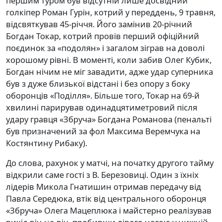
першим туром був відсутній лише досвідний
голкіпер Роман Гурін, котрий у переддень, 9 травня,
відсвяткував 45-річчя. Його замінив 20-річний
Богдан Токар, котрий провів перший офіційний
поєдинок за «подолян» і загалом зіграв на доволі
хорошому рівні. В моменті, коли забив Олег Кубик,
Богдан нічим не міг завадити, адже удар суперника
був з дуже близької відстані і без опору з боку
оборонців «Поділля». Більше того, Токар на 69-й
хвилині парирував одинадцятиметровий після
удару гравця «Збруча» Богдана Романова (пенальті
був призначений за фол Максима Веремчука на
Костянтину Рибаку).
До слова, рахунок у матчі, на початку другого тайму
відкрили саме гості з В. Березовиці. Один з їхніх
лідерів Микола Гнатишин отримав передачу від
Павла Середюка, втік від центрального оборонця
«Збруча» Олега Мацеплюка і майстерно реалізував