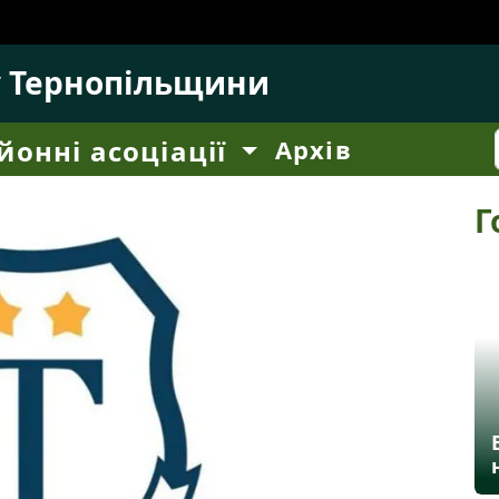
у Тернопільщини
йонні асоціації
Архів
Г