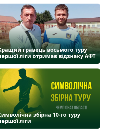
Кращий гравець восьмого туру
першої ліги отримав відзнаку АФТ
Символічна збірна 10-го туру
першої ліги