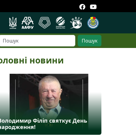
Пошук
оловні новини
Володимир Філіп святкує День
народження!