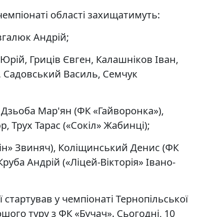
чемпіонаті області захищатимуть:
галюк Андрій;
 Юрій, Гриців Євген, Калашніков Іван,
), Садовський Василь, Семчук
Дзьоба Мар'ян (ФК «Гайворонка»),
, Трух Тарас («Сокіл» Жабинці);
ін» Звиняч), Коліщинський Денис (ФК
руба Андрій («Ліцей-Вікторія» Івано-
ї стартував у чемпіонаті Тернопільської
ршого туру з ФК «Бучач». Сьогодні, 10