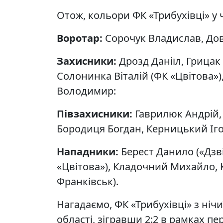
Отож, кольори ФК «Трибухівці» у 
Воротар:
Сорочук Владислав, Дов
Захисники:
Дрозд Даніїл, Грицак
Солонинка Віталій (ФК «Цвітова»
Володимир:
Півзахисники:
Гаврилюк Андрій, 
Бородиця Богдан, Керницький Ігор
Нападники:
Берест Данило («Дзв
«Цвітова»), Кладочний Михайло, К
Франківськ).
Нагадаємо, ФК «Трибухівці» з нічи
області, зігравши 2:2 в рамках пе