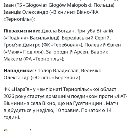
Іван (TS «Głogovia» Głogów Małopolski, Польща),
Іванців Олександр («Вікнини» Вікно/ФА
«Тернопіль»);
Півзахисники:
Дзюла Богдан, Тригуба Віталій
(«Поділля» Васильківці), Березівський Сергій,
Гром’як Дмитро (ФК «Теребовля»), Полевий Євген
(«Маяк» Поділля), Загородній Арсен, Ваврик
Максим (ФА «Тернопіль»);
Нападники
: Столяр Владислав, Величко
Олександр («Юність» Бережани).
ФК «Нараїв» у чемпіонаті Тернопільської області
2026 року стартує домашнім поєдинком проти «ФАТ-
Вікнини» з села Вікно, що на Гусятинщині. Матч
відбудеться у неділю, 10 травня. Початок о 14
годині.