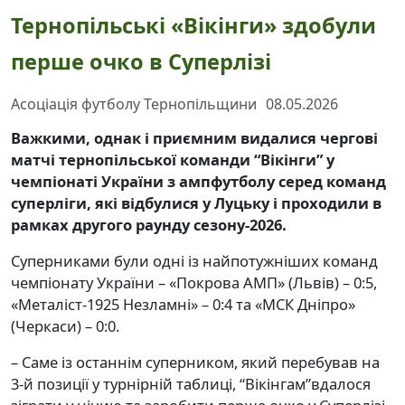
Тернопільські «Вікінги» здобули
перше очко в Суперлізі
Асоціація футболу Тернопільщини
08.05.2026
Важкими, однак і приємним видалися чергові
матчі тернопільської команди “Вікінги” у
чемпіонаті України з ампфутболу серед команд
суперліги, які відбулися у Луцьку і проходили в
рамках другого раунду сезону-2026.
Суперниками були одні із найпотужніших команд
чемпіонату України – «Покрова АМП» (Львів) – 0:5,
«Металіст-1925 Незламні» – 0:4 та «МСК Дніпро»
(Черкаси) – 0:0.
– Саме із останнім суперником, який перебував на
3-й позиції у турнірній таблиці, “Вікінгам”вдалося