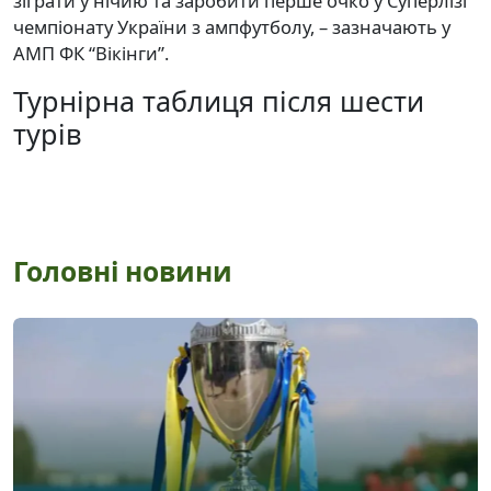
зіграти у нічию та заробити перше очко у Суперлізі
чемпіонату України з ампфутболу, – зазначають у
АМП ФК “Вікінги”.
Турнірна таблиця після шести
турів
Головні новини