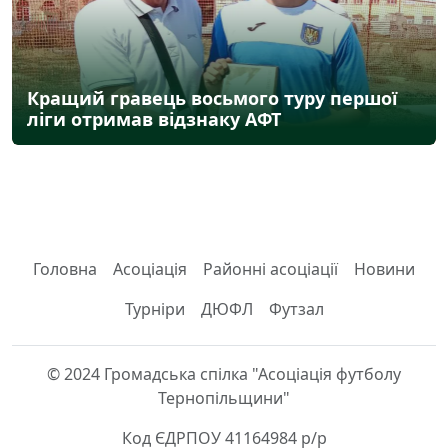
Кращий гравець восьмого туру першої
ліги отримав відзнаку АФТ
Головна
Асоціація
Районні асоціації
Новини
Турніри
ДЮФЛ
Футзал
© 2024 Громадська спілка "Асоціація футболу
Тернопільщини"
Код ЄДРПОУ 41164984 р/р