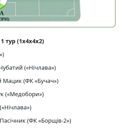
1 тур (1х4х4х2)
»)
Чубатий («Нічлава»)
й Мацик (ФК «Бучач»)
ук («Медобори»)
(«Нічлава»)
Пасічник (ФК «Борщів-2»)