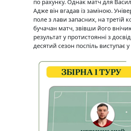
по рахунку. Однак матч для Васи
Адже він вгадав із заміною. Унів
поле з лави запасних, на третій 
бучачан матч, звівши його внічию
результат у протистоянні з досві
десятий сезон поспіль виступає у 