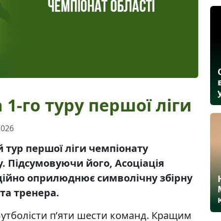
1-го туру першої ліги
2026
 тур першої ліги чемпіонату
у. Підсумовуючи його, Асоціація
ійно оприлюднює символічну збірну
та тренера.
футболісти п’яти шести команд. Кращим