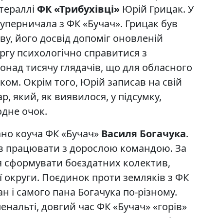
атераллі
ФК «Трибухівці»
Юрій Грицак. У
уперничала з ФК «Бучач». Грицак був
ву, його досвід допоміг оновленій
ргу психологічно справитися з
онад тисячу глядачів, що для обласного
ом. Окрім того, Юрій записав на свій
, який, як виявилося, у підсумку,
одне очок.
ано коуча ФК «Бучач»
Василя Богачука
.
в працювати з дорослою командою. За
я сформувати боєздатних колектив,
ої округи. Поєдинок проти земляків з ФК
н і самого пана Богачука по-різному.
енальті, довгий час ФК «Бучач» «горів»