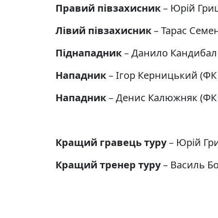
Правий півзахисник
– Юрій Гриц
Лівий півзахисник
– Тарас Семе
Піднападник
– Данило Кандибал 
Нападник
– Ігор Керницький (ФК 
Нападник
– Денис Калюжняк (ФК 
Кращий гравець туру
– Юрій Гри
Кращий тренер туру
– Василь Бо