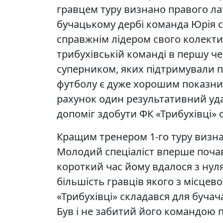
гравцем туру визнано правого л
бучацькому дербі команда Юрія с
справжнім лідером свого колекти
трибухівській команді в першу че
суперником, яких підтримували п
футболу є дуже хорошим показник
рахунок один результативний удар
допоміг здобути ФК «Трибухівці» 
Кращим тренером 1-го туру визн
Молодий спеціаліст вперше поча
короткий час йому вдалося з нул
більшість гравців якого з місцев
«Трибухівці» складався для бучача
Був і не забитий його командою п