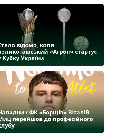
Стало відомо, коли
великогаївський «Агрон» стартує
у Кубку України
Нападник ФК «Борщів» Віталій
Миц перейшов до професійного
клубу