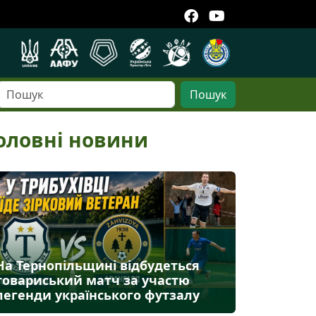
Пошук
оловні новини
На Тернопільщині відбудеться
товариський матч за участю
легенди українського футзалу