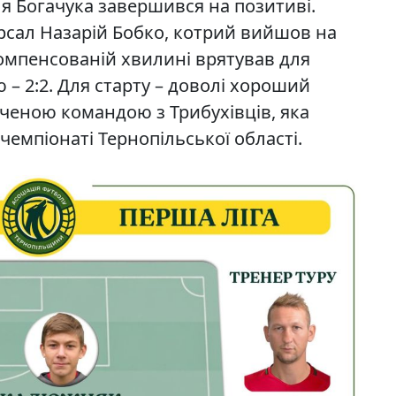
ля Богачука завершився на позитиві.
ерсал Назарій Бобко, котрий вийшов на
компенсованій хвилині врятував для
 – 2:2. Для старту – доволі хороший
дченою командою з Трибухівців, яка
чемпіонаті Тернопільської області.