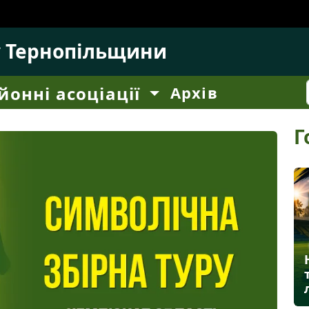
у Тернопільщини
йонні асоціації
Архів
Г