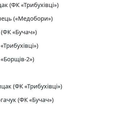
ак (ФК «Трибухівці»)
нець («Медобори»)
(ФК «Бучач»)
«Трибухівці»)
«Борщів-2»)
цак (ФК «Трибухівці»)
гачук (ФК «Бучач»)