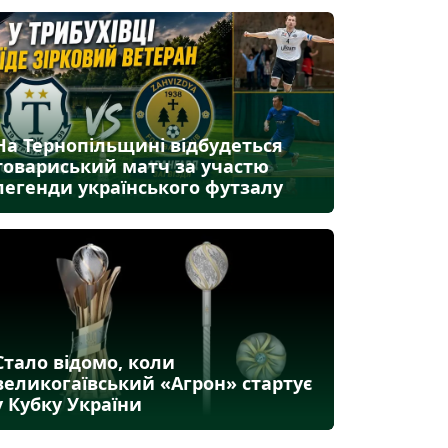
На Тернопільщині відбудеться
товариський матч за участю
легенди українського футзалу
Стало відомо, коли
великогаївський «Агрон» стартує
у Кубку України