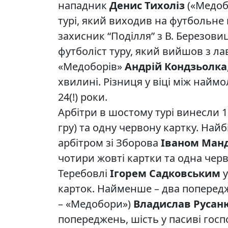
нападник
Денис Тихоліз
(«Медоб
турі, який виходив на футбольне 
захисник “Поділля” з В. Березови
футболіст туру, який вийшов з ла
«Медоборів»
Андрій Кондзьолка
хвилині. Різниця у віці між най
24(!) роки.
Арбітри в шостому турі винесли 1
гру) та одну червону картку. Най
арбітром зі Зборова
Іваном Ман
чотири жовті картки та одна черв
Теребовлі
Ігорем Садковським
у
карток. Найменше – два поперед
– «Медобори»)
Владислав Русан
попереджень, шість у пасиві господ