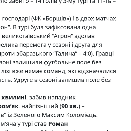
о забито – 14 голів у 3-му турі та 11-ть –
 господарі (ФК «Борщів») і в двох матчах
рон”. В турі була зафіксована одна
 великогаївський “Агрон” здолав
велика перемога у сезоні і друга для
роти збаразького “Галича” – 4:0). Гравці
езоні залишили футбольне поле без
 лізі вже немає команд, які відзначалися
асть. Удруге в сезоні залишив поле без
й хвилині
, забив нападник
ром’як
, найпізніший (
90 хв.
) –
” із Зеленого Максим Коломієць.
’яча у турі став
Роман