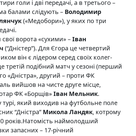
ири голи і дві передачі, а в третього –
тьма балами слідують –
Володимир
олянчук
(«Медобори»), у яких по три
едачі.
и свої ворота «сухими» –
Іван
ч
(“Дністер”). Для Єгора це четвертий
иком він є лідером серед своїх колег-
це третій подібний матч у сезоні (перший
о «Дністра», другий – проти ФК
аль вийшов на чисте друге місце,
ротар ФК «Борщів»
Іван Мельник
.
турі, який виходив на футбольне поле
сник “Дністра”
Микола Ландяк
, котрому
20 років.Натомість наймолодший
вки запасних – 17-річний