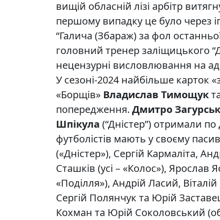
вищій обласній лізі арбітр витяг
першому випадку це було через 
“Галича (Збараж) за фол останньої
головний тренер заліщицького “
нецензурні висловлювання на адр
У сезоні-2024 найбільше карток 
«Борщів»
Владислав Тимощук
т
попередження.
Дмитро Загурсь
Шпікула
(“Дністер”) отримали по 
футболістів мають у своєму паси
(«Дністер»), Сергій Кармаліта, Ан
Сташків (усі – «Колос»), Ярослав 
«Поділля»), Андрій Ласий, Віталій
Сергій Полянчук та Юрій Заставе
Кохман та Юрій Соколовський (оби