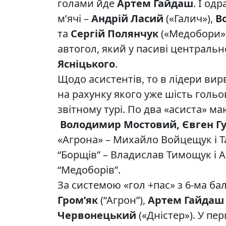
голами йде
Артем Гайдаш
. І од
м’ячі –
Андрій Ласий
(«Галич»),
В
та
Сергій Полянчук
(«Медобори»)
автогол, який у пасиві централь
Ясніцького
.
Щодо асистентів, то в лідери ви
на рахунку якого уже шість гольо
звітному турі. По два «асиста» м
Володимир Мостовий, Євген Гур
«Агрона» – Михайло Войцещук і Т
“Борщів” – Владислав Тимощук і А
“Медоборів”.
За системою «гол +пас» з 6-ма ба
Гром’як
(“Агрон”),
Артем Гайдаш
Червонецький
(«Дністер»). У пе