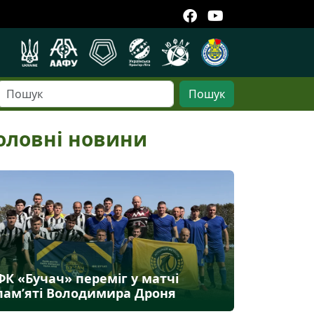
Пошук
оловні новини
ФК «Бучач» переміг у матчі
пам’яті Володимира Дроня