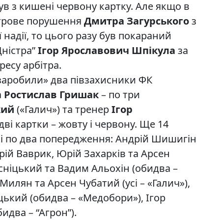
нув з кишені червону картку. Але якщо в
ігрове порушення
Дмитра Загурського
з
 надії, то цього разу був покараний
Дністра”
Ігор Ярославович Шпікула
за
есу арбітра.
«заробили» два півзахисники ФК
а
Ростислав Гришак
– по три
кий
(«Галич») та тренер
Ігор
дві картки – жовту і червону. Ще 14
ві по два попередження: Андрій Шишигін
дрій Ваврик, Юрій Захарків та Арсен
Ясніцький та Вадим Альохін (обидва –
 Милян та Арсен Чубатий (усі – «Галич»),
цький (обидва – «Медобори»), Ігор
два – “Агрон”).