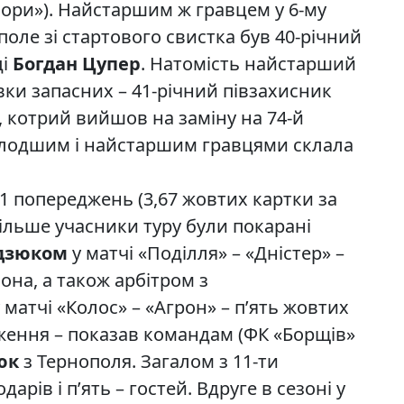
ори»). Найстаршим ж гравцем у 6-му
поле зі стартового свистка був 40-річний
ці
Богдан Цупер
. Натомість найстарший
вки запасних – 41-річний півзахисник
, котрий вийшов на заміну на 74-й
молодшим і найстаршим гравцями склала
1 попереджень (3,67 жовтих картки за
більше учасники туру були покарані
дзюком
у матчі «Поділля» – «Дністер» –
она, а також арбітром з
 матчі «Колос» – «Агрон» – п’ять жовтих
ження – показав командам (ФК «Борщів»
юк
з Тернополя. Загалом з 11-ти
арів і п’ять – гостей. Вдруге в сезоні у