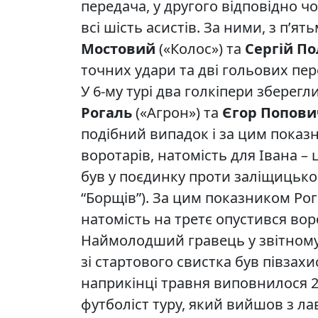
передача, у другого відповідно чот
всі шість асистів. За ними, з п’я
Мостовий
(«Колос») та
Сергій П
точних удари та дві гольових пер
У 6-му турі два голкіпери зберегл
Рогаль
(«Агрон») та
Єгор Попови
подібний випадок і за цим показн
воротарів, натомість для Івана – 
був у поєдинку проти заліщицьког
“Борщів”). За цим показником Рог
натомість на третє опустився во
Наймолодший гравець у звітному 
зі стартового свистка був півзахи
наприкінці травня виповнилося 
футболіст туру, який вийшов з ла