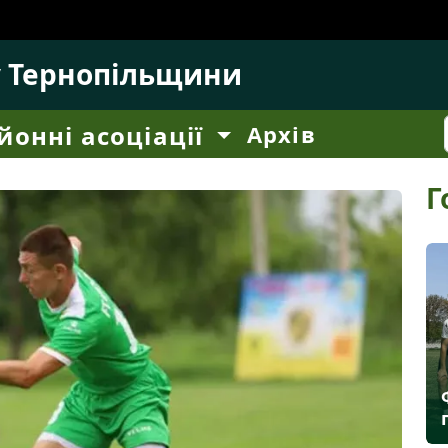
у Тернопільщини
йонні асоціації
Архів
Г