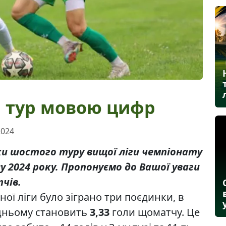
й тур мовою цифр
2024
нки шостого туру вищої ліги чемпіонату
у 2024 року. Пропонуємо до Вашої уваги
чів.
ної ліги було зіграно три поєдинки, в
едньому становить
3,33
голи щоматчу. Це