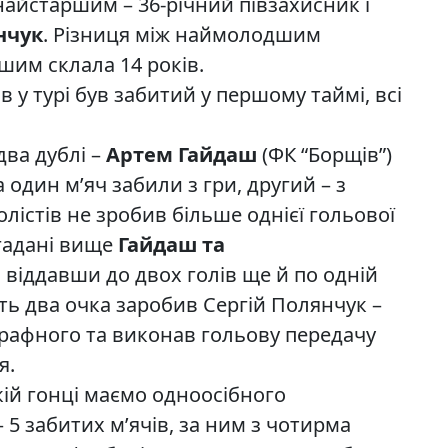
 найстаршим – 36-річний півзахисник і
нчук
. Різниця між наймолодшим
шим склала 14 років.
в у турі був забитий у першому таймі, всі
два дублі –
Артем Гайдаш
(ФК “Борщів”)
а один м’яч забили з гри, другий – з
олістів не зробив більше однієї гольової
згадані вище
Гайдаш та
, віддавши до двох голів ще й по одній
ть два очка заробив Сергій Полянчук –
рафного та виконав гольову передачу
я.
кій гонці маємо одноосібного
– 5 забитих м’ячів, за ним з чотирма