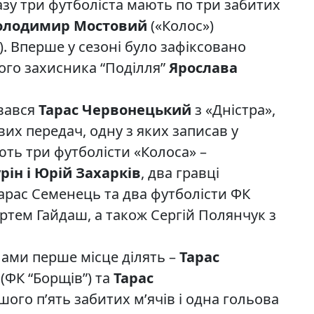
разу три футболіста мають по три забитих
олодимир Мостовий
(«Колос»)
. Вперше у сезоні було зафіксовано
ного захисника “Поділля”
Ярослава
рвався
Тарас Червонецький
з «Дністра»,
вих передач, одну з яких записав у
ають три футболісти «Колоса» –
ін і Юрій Захарків
, два гравці
арас Семенець та два футболісти ФК
ртем Гайдаш, а також Сергій Полянчук з
лами перше місце ділять –
Тарас
(ФК “Борщів”) та
Тарас
ршого п’ять забитих м’ячів і одна гольова