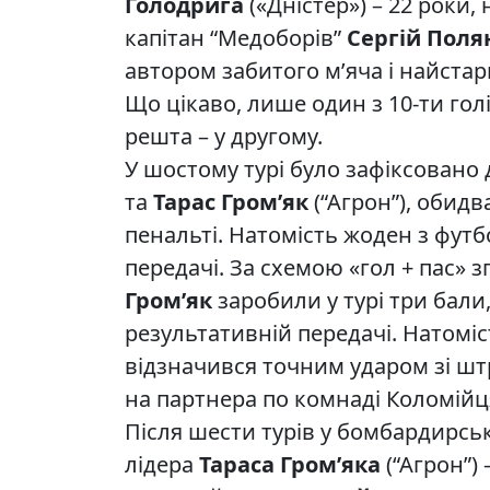
Голодрига
(«Дністер») – 22 роки,
капітан “Медоборів”
Сергій Поля
автором забитого м’яча і найстар
Що цікаво, лише один з 10-ти голі
решта – у другому.
У шостому турі було зафіксовано 
та
Тарас Гром’як
(“Агрон”), обидв
пенальті. Натомість жоден з футб
передачі. За схемою «гол + пас» 
Гром’як
заробили у турі три бали
результативній передачі. Натоміс
відзначився точним ударом зі шт
на партнера по комнаді Коломійц
Після шести турів у бомбардирсь
лідера
Тараса Гром’яка
(“Агрон”) 