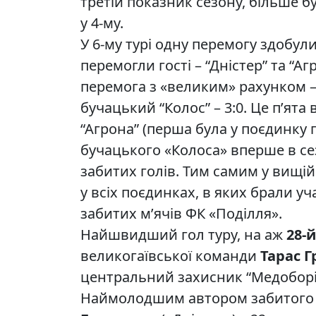
третій показник сезону, більше бул
у 4-му.
У 6-му турі одну перемогу здобули
перемогли гості – “Дністер” та “Аг
перемога з «великим» рахунком –
бучацький “Колос” – 3:0. Це п’ята 
“Агрона” (перша була у поєдинку п
бучацького «Колоса» вперше в с
забитих голів. Тим самим у вищій
у всіх поєдинках, в яких брали уч
забитих м’ячів ФК «Поділля».
Найшвидший гол туру, на аж
28-
великогаївської команди
Тарас Г
центральний захисник “Медоборів
Наймолодшим автором забитого м