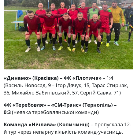
«Динамо» (Красівка) – ФК «Плотича»
– 1:4
(Василь Новосад, 9 – Ігор Дячук, 15, Тарас Стирчак,
36, Михайло Забитівський, 57, Сергій Савка, 71)
ФК «Теребовля» – «СМ-Транс» (Тернопіль) –
0:3
(неявка теребовлянської команди)
Команда «Нічлава» (Копичинці)
– пропускала 12-
й тур через непарну кількість команд-учасниць.