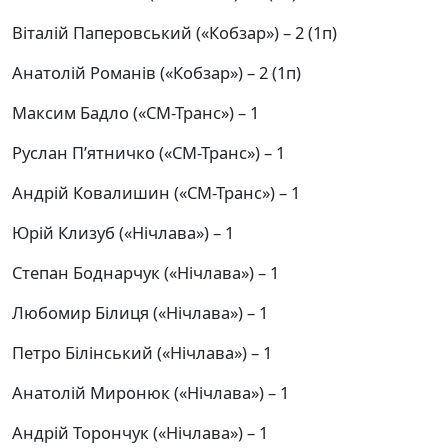
Віталій Паперовський («Кобзар») – 2 (1п)
Анатолій Романів («Кобзар») – 2 (1п)
Максим Бадло («СМ-Транс») – 1
Руслан П’ятничко («СМ-Транс») – 1
Андрій Ковалишин («СМ-Транс») – 1
Юрій Клизуб («Нічлава») – 1
Степан Боднарчук («Нічлава») – 1
Любомир Білиця («Нічлава») – 1
Петро Білінський («Нічлава») – 1
Анатолій Миронюк («Нічлава») – 1
Андрій Торончук («Нічлава») – 1