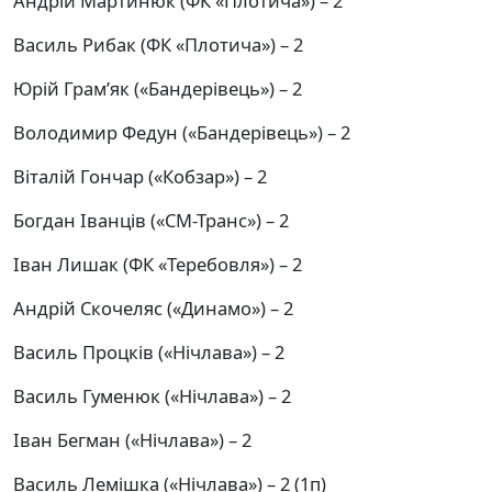
Андрій Мартинюк (ФК «Плотича») – 2
Василь Рибак (ФК «Плотича») – 2
Юрій Грам’як («Бандерівець») – 2
Володимир Федун («Бандерівець») – 2
Віталій Гончар («Кобзар») – 2
Богдан Іванців («СМ-Транс») – 2
Іван Лишак (ФК «Теребовля») – 2
Андрій Скочеляс («Динамо») – 2
Василь Процків («Нічлава») – 2
Василь Гуменюк («Нічлава») – 2
Іван Бегман («Нічлава») – 2
Василь Лемішка («Нічлава») – 2 (1п)