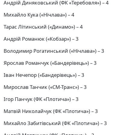
Андрій Диняковський (ФК «Теребовля») – 4
Михайло Кука («Нічлава») – 4
Тарас Літинський («Динамо») – 4
Андрій Романюк («Кобзар») – 3
Володимир Рогатинський («Нічлава») – 3
Ярослав Романчук («Бандерівець») – 3
Іван Нечепор («Бандерівець») – 3
Мирослав Танчик («СМ-Транс») – 3
Ігор Панчук (ФК «Плотича») – 3
Матвій Николайчук (ФК «Плотича») – 3
Михайло Забитівський (ФК «Плотича») – 3