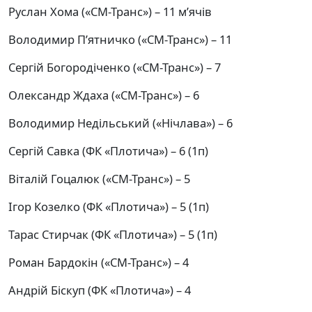
Руслан Хома («СМ-Транс») – 11 м’ячів
Володимир П’ятничко («СМ-Транс») – 11
Сергій Богородіченко («СМ-Транс») – 7
Олександр Ждаха («СМ-Транс») – 6
Володимир Недільський («Нічлава») – 6
Сергій Савка (ФК «Плотича») – 6 (1п)
Віталій Гоцалюк («СМ-Транс») – 5
Ігор Козелко (ФК «Плотича») – 5 (1п)
Тарас Стирчак (ФК «Плотича») – 5 (1п)
Роман Бардокін («СМ-Транс») – 4
Андрій Біскуп (ФК «Плотича») – 4