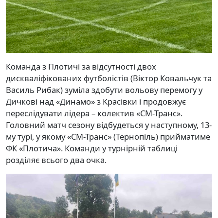
Команда з Плотичі за відсутності двох
дискваліфікованих футболістів (Віктор Ковальчук та
Василь Рибак) зуміла здобути вольову перемогу у
Дичкові над «Динамо» з Красівки і продовжує
переслідувати лідера – колектив «СМ-Транс».
Головний матч сезону відбудеться у наступному, 13-
му турі, у якому «СМ-Транс» (Тернопіль) прийматиме
ФК «Плотича». Команди у турнірній таблиці
розділяє всього два очка.