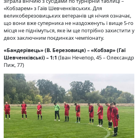
зіграла внічию з сусідами по турнірній таблиці –
«Кобзарем» з Гаїв Шевченківських. Для
великоберезовицьких ветеранів ця нічия означає,
що вони вже суперника не наздоженуть і вище 5-го
місця не піднімуться, яке їм ще потрібно захистити у
двох заключним поєдинках чемпіонату.
«Бандерівець» (В. Березовиця) – «Кобзар» (Гаї
Шевченківські) – 1:1
(Іван Нечепор, 45 – Олександр
Пиж, 77)