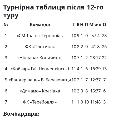
Турнірна таблиця після 12-го
туру
№
Команда
І
В
Н
П
М’ячі
О
1
«СМ-Транс» Тернопіль
10
9
1
0
57:4
28
2
ФК «Плотича»
10
8
2
0
41:8
26
3
«Нічлава» Копичинці
10
7
1
2
28:17
22
4
«Кобзар» Гаї Шевченківські
11
4
1
6
16:29
13
5
«Бандерівець» В. Березовиця
10
2
1
7
12:37
7
6
«Динамо» Красівка
10
2
0
8
15:37
6
7
ФК «Теребовля»
11
1
0
10
11:48
3
Бомбардири: