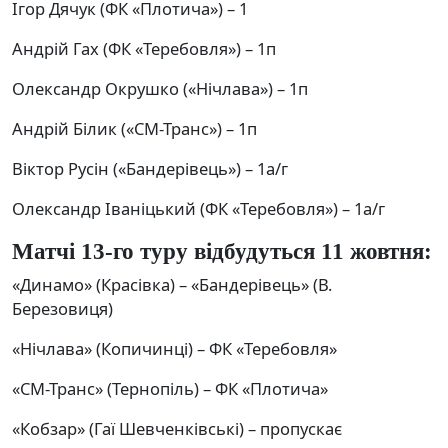
Ігор Дячук (ФК «Плотича») – 1
Андрій Гах (ФК «Теребовля») – 1п
Олександр Окрушко («Нічлава») – 1п
Андрій Білик («СМ-Транс») – 1п
Віктор Русін («Бандерівець») – 1а/г
Олександр Іваніцький (ФК «Теребовля») – 1а/г
Матчі 13-го туру відбудуться 11 жовтня:
«Динамо» (Красівка) – «Бандерівець» (В.
Березовиця)
«Нічлава» (Копичинці) – ФК «Теребовля»
«СМ-Транс» (Тернопіль) – ФК «Плотича»
«Кобзар» (Гаї Шевченківські) – пропускає