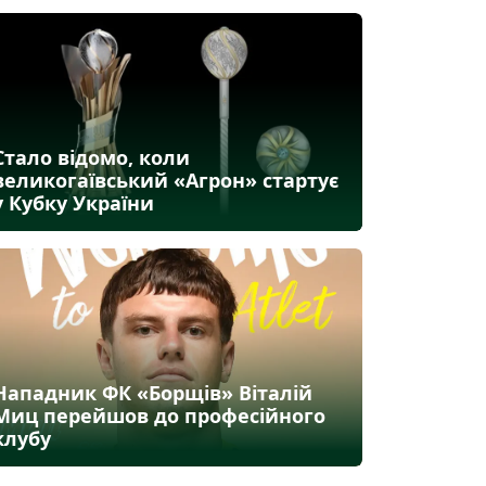
Стало відомо, коли
великогаївський «Агрон» стартує
у Кубку України
Нападник ФК «Борщів» Віталій
Миц перейшов до професійного
клубу