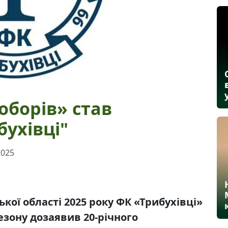
оборів» став
ухівці"
2025
кої області 2025 року ФК «Трибухівці»
езону дозаявив 20-річного