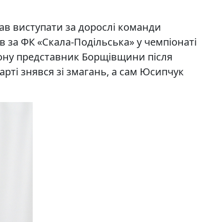
чав виступати за дорослі команди
в за ФК «Скала-Подільська» у чемпіонаті
езону представник Борщівщини після
арті знявся зі змагань, а сам Юсипчук