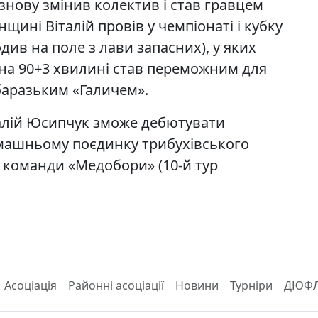
знову змінив колектив і став гравцем
щині Віталій провів у чемпіонаті і кубку
одив на поле з лави запасних), у яких
 на 90+3 хвилині став переможним для
збаразьким «Галичем».
талій Юсипчук зможе дебютувати
домашньому поєдинку трибухівського
 команди «Медобори» (10-й тур
Асоціація
Районні асоціації
Новини
Турніри
ДЮФ