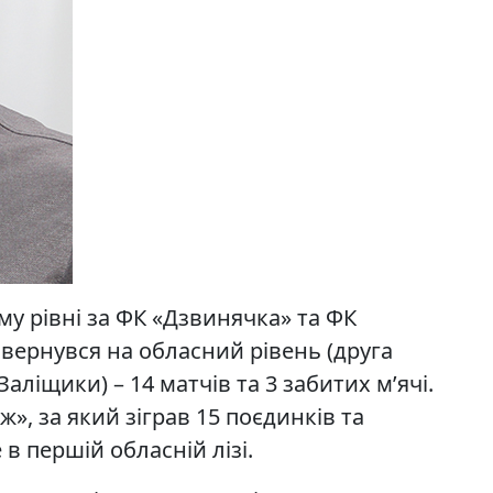
му рівні за ФК «Дзвинячка» та ФК
повернувся на обласний рівень (друга
(Заліщики) – 14 матчів та 3 забитих м’ячі.
», за який зіграв 15 поєдинків та
в першій обласній лізі.