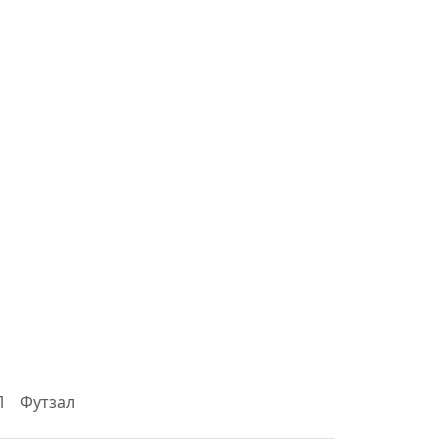
Л
Футзал