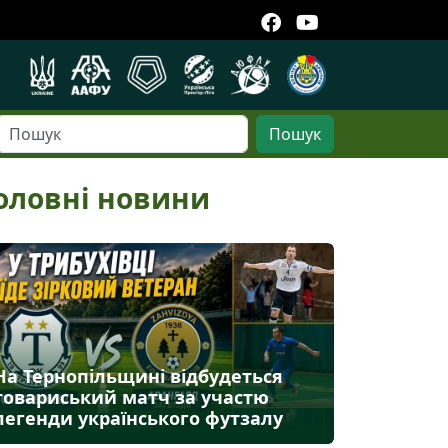
Пошук
оловні новини
На Тернопільщині відбудеться
товариський матч за участю
легенди українського футзалу