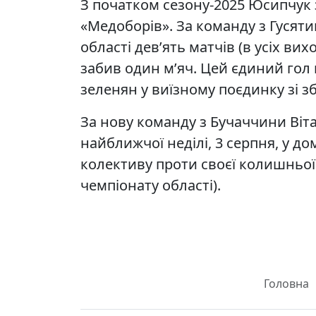
З початком сезону-2025 Юсипчук 
«Медоборів». За команду з Гусятин
області дев’ять матчів (в усіх вих
забив один м’яч. Цей єдиний гол
зеленян у виїзному поєдинку зі 
За нову команду з Бучаччини Ві
найближчої неділі, 3 серпня, у 
колективу проти своєї колишньої
чемпіонату області).
Головна