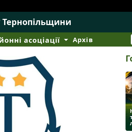
у Тернопільщини
йонні асоціації
Архів
Г