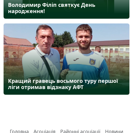
Володимир Філіп святкує День
народження!
Кращий гравець восьмого туру першої
ліги отримав відзнаку АФТ
Головна
Асоціація
Районні асоціації
Новини