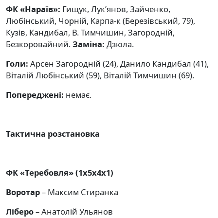
ФК «Нараїв»:
Гищук, Лук’янов, Зайченко,
Любінський, Чорній, Карпа-к (Березівський, 79),
Кузів, Кандибал, В. Тимчишин, Загородній,
Безкоровайний.
Заміна:
Дзюла.
Голи:
Арсен Загородній (24), Данило Кандибал (41),
Віталій Любінський (59), Віталій Тимчишин (69).
Попереджені:
немає.
Тактична розстановка
ФК «Теребовля» (1х5х4х1)
Воротар
– Максим Стиранка
Ліберо
– Анатолій Ульянов