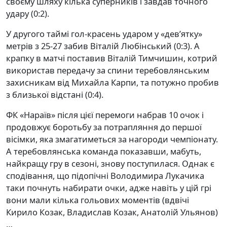
своєму шляху кілька суперників і завдав точного
удару (0:2).
У другого таймі гол-красень ударом у «дев’ятку»
метрів з 25-27 забив Віталій Любінський (0:3). А
крапку в матчі поставив Віталій Тимчишин, котрий
використав передачу за спини теребовлянським
захисникам від Михайла Карпи, та потужно пробив
з близької відстані (0:4).
ФК «Нараїв» після цієї перемоги набрав 10 очок і
продовжує боротьбу за потрапляння до першої
вісімки, яка змагатиметься за нагороди чемпіонату.
А теребовлянська команда показавши, мабуть,
найкращу гру в сезоні, знову поступилася. Однак є
сподівання, що підопічні Володимира Лукачика
таки почнуть набирати очки, адже навіть у цій грі
вони мали кілька гольових моментів (вдвічі
Кирило Козак, Владислав Козак, Анатолій Ульянов)
…