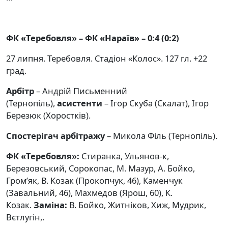
ФК «Теребовля» – ФК «Нараїв» – 0:4 (0:2)
27 липня. Теребовля. Стадіон «Колос». 127 гл. +22
град.
Арбітр
– Андрій Письменний
(Тернопіль),
асистенти
– Ігор Скуба (Скалат), Ігор
Березюк (Хоростків).
Спостерігач арбітражу
– Микола Філь (Тернопіль).
ФК «Теребовля»:
Стиранка, Ульянов-к,
Березовський, Сорокопас, М. Мазур, А. Бойко,
Гром’як, В. Козак (Прокопчук, 46), Каменчук
(Завальний, 46), Махмедов (Ярош, 60), К.
Козак.
Заміна:
В. Бойко, Житніков, Хиж, Мудрик,
Вєтлугін,.