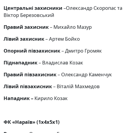
Центральні захисники
–Олександр Скоропас та
Віктор Березовський
Правий захисник
– Михайло Мазур
Лівий захисник
– Артем Бойко
Опорний півзахисник
– Дмитро Громяк
Піднападник
– Владислав Козак
Правий півзахисник
– Олександр Каменчук
Лівий півзахисник
– Віталій Махмедов
Нападник –
Кирило Козак
ФК «Нараїв»
(1х4х5х1)