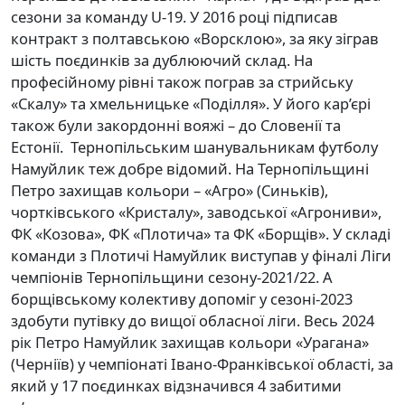
сезони за команду U-19. У 2016 році підписав
контракт з полтавською «Ворсклою», за яку зіграв
шість поєдинків за дублюючий склад. На
професійному рівні також пограв за стрийську
«Скалу» та хмельницьке «Поділля». У його кар’єрі
також були закордонні вояжі – до Словенії та
Естонії. Тернопільським шанувальникам футболу
Намуйлик теж добре відомий. На Тернопільщині
Петро захищав кольори – «Агро» (Синьків),
чортківського «Кристалу», заводської «Агрониви»,
ФК «Козова», ФК «Плотича» та ФК «Борщів». У складі
команди з Плотичі Намуйлик виступав у фіналі Ліги
чемпіонів Тернопільщини сезону-2021/22. А
борщівському колективу допоміг у сезоні-2023
здобути путівку до вищої обласної ліги. Весь 2024
рік Петро Намуйлик захищав кольори «Урагана»
(Черніїв) у чемпіонаті Івано-Франківської області, за
який у 17 поєдинках відзначився 4 забитими