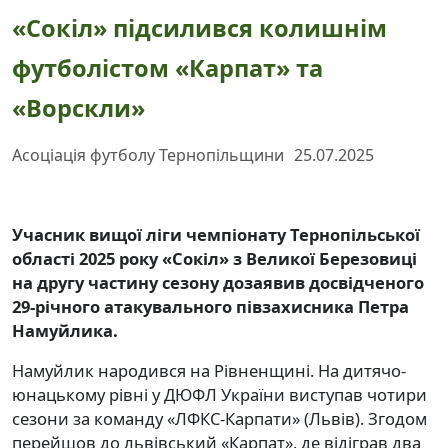
«Сокіл» підсилився колишнім
футболістом «Карпат» та
«Ворскли»
Асоціація футболу Тернопільщини
25.07.2025
Учасник вищої ліги чемпіонату Тернопільської
області 2025 року «Сокіл» з Великої Березовиці
на другу частину сезону дозаявив досвідченого
29-річного атакувального півзахисника Петра
Намуйлика.
Намуйлик народився на Рівненщині. На дитячо-
юнацькому рівні у ДЮФЛ України виступав чотири
сезони за команду «ЛФКС-Карпати» (Львів). Згодом
перейшов до львівський «Карпат», де відіграв два