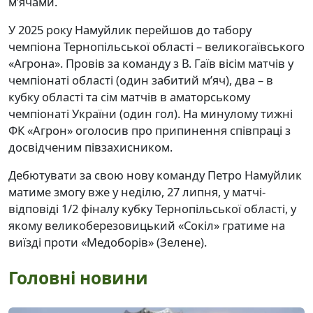
м’ячами.
У 2025 року Намуйлик перейшов до табору
чемпіона Тернопільської області – великогаївського
«Агрона». Провів за команду з В. Гаїв вісім матчів у
чемпіонаті області (один забитий м’яч), два – в
кубку області та сім матчів в аматорському
чемпіонаті України (один гол). На минулому тижні
ФК «Агрон» оголосив про припинення співпраці з
досвідченим півзахисником.
Дебютувати за свою нову команду Петро Намуйлик
матиме змогу вже у неділю, 27 липня, у матчі-
відповіді 1/2 фіналу кубку Тернопільської області, у
якому великоберезовицький «Сокіл» гратиме на
виїзді проти «Медоборів» (Зелене).
Головні новини