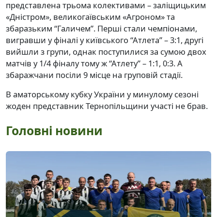
представлена трьома колективами – заліщицьким
«Дністром», великогаївським «Агроном» та
збаразьким “Галичем”. Перші стали чемпіонами,
вигравши у фіналі у київського “Атлета” – 3:1, другі
вийшли з групи, однак поступилися за сумою двох
матчів у 1/4 фіналу тому ж “Атлету” – 1:1, 0:3. А
збаражчани посіли 9 місце на груповій стадії.
В аматорському кубку України у минулому сезоні
жоден представник Тернопільщини участі не брав.
Головні новини