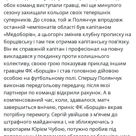
обох команд виступали гравці, які ще минулого
сезону захищали кольори своїх теперішніх
суперників. До слова, той ж Полянчук впродовж
останній чемпіонатів області був капітаном
«Медоборів», а цьогоріч змінив клубну прописку на
борщівську і там теж отримав капітанську пов’язку.
Він як справжній капітан і професіонал на повну
викладався у поєдинку проти колишнього
колективу, своєю грою показував приклад іншим
гравцям ФК «Борщів» і став головною дійовою
особою на футбольному полі. Спершу Полянчук
виконав передгольову передачу, після якої
партнери по команді відкрили рахунок. А в
компенсований час, коли, здавалося, матч
завершиться внічию, приніс ФК «Борщів» вкрав
потрібну перемогу. Сергій увійшов з м’ячем до
штрафного майданчика і, не зближуючись з
воротарем Юрієм Чубою, потужно пробив під