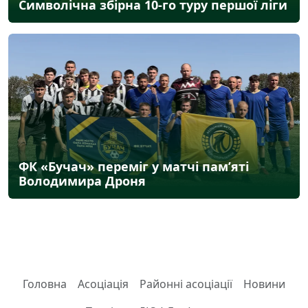
Символічна збірна 10-го туру першої ліги
ФК «Бучач» переміг у матчі пам’яті
Володимира Дроня
Головна
Асоціація
Районні асоціації
Новини