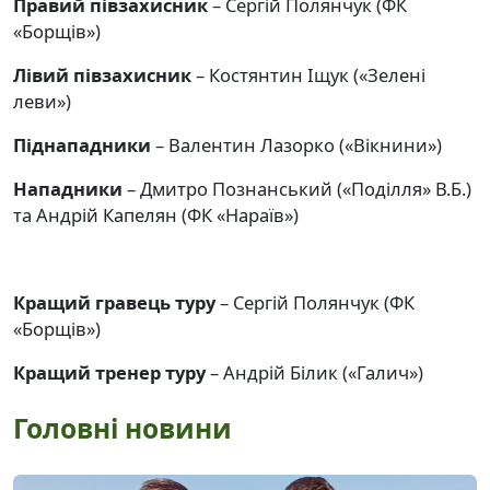
Правий півзахисник
– Сергій Полянчук (ФК
«Борщів»)
Лівий півзахисник
– Костянтин Іщук («Зелені
леви»)
Піднападники
– Валентин Лазорко («Вікнини»)
Нападники
– Дмитро Познанський («Поділля» В.Б.)
та Андрій Капелян (ФК «Нараїв»)
Кращий гравець туру
– Сергій Полянчук (ФК
«Борщів»)
Кращий тренер туру
– Андрій Білик («Галич»)
Головні новини