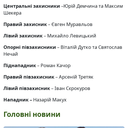
Центральні захисники
–Юрій Демчина та Максим
Шекера
Правий захисник
– Євген Муравльов
Лівий захисник
– Михайло Левицький
Опорні півзахисники
– Віталій Дутко та Святослав
Нечай
Піднападник
– Роман Качор
Правий півзахисник
– Арсеній Третяк
Лівий півзахисник
– Іван Сєрокуров
Нападник –
Назарій Макух
Головні новини