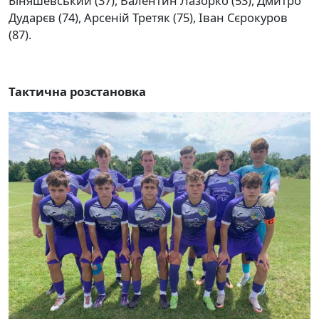
Біняшевський (37), Валентин Лазорко (53), Дмитро
Дударєв (74), Арсеній Третяк (75), Іван Сєрокуров
(87).
Тактична розстановка