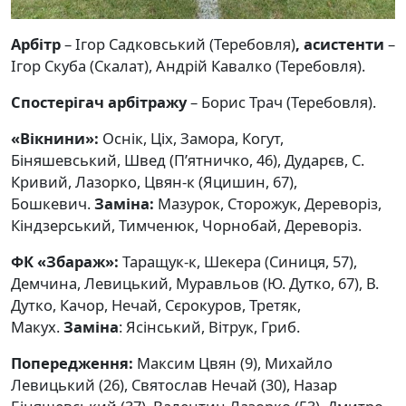
Арбітр
– Ігор Садковський (Теребовля)
, асистенти
–
Ігор Скуба (Скалат), Андрій Кавалко (Теребовля).
Спостерігач арбітражу
– Борис Трач (Теребовля).
«Вікнини»:
Оснік, Ціх, Замора, Когут,
Біняшевський, Швед (П’ятничко, 46), Дударєв, С.
Кривий, Лазорко, Цвян-к (Яцишин, 67),
Бошкевич.
Заміна:
Мазурок, Сторожук, Дереворіз,
Кіндзерський, Тимченюк, Чорнобай, Дереворіз.
ФК «Збараж»:
Таращук-к, Шекера (Синиця, 57),
Демчина, Левицький, Муравльов (Ю. Дутко, 67), В.
Дутко, Качор, Нечай, Сєрокуров, Третяк,
Макух.
Заміна
: Ясінський, Вітрук, Гриб.
Попередження:
Максим Цвян (9), Михайло
Левицький (26), Святослав Нечай (30), Назар