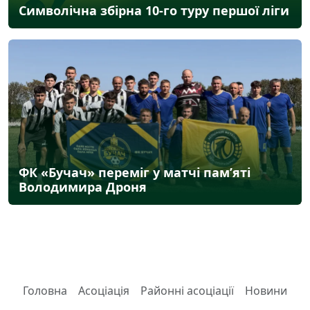
Символічна збірна 10-го туру першої ліги
ФК «Бучач» переміг у матчі пам’яті
Володимира Дроня
Головна
Асоціація
Районні асоціації
Новини