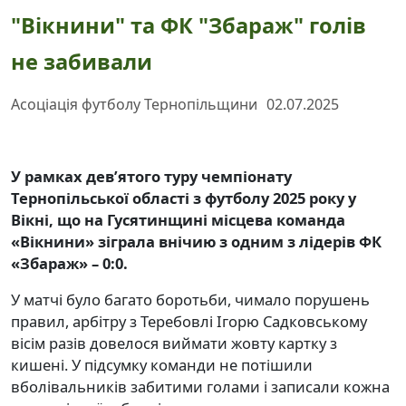
"Вікнини" та ФК "Збараж" голів
не забивали
Асоціація футболу Тернопільщини
02.07.2025
У рамках дев’ятого туру чемпіонату
Тернопільської області з футболу 2025 року у
Вікні, що на Гусятинщині місцева команда
«Вікнини» зіграла внічию з одним з лідерів ФК
«Збараж» – 0:0.
У матчі було багато боротьби, чимало порушень
правил, арбітру з Теребовлі Ігорю Садковському
вісім разів довелося виймати жовту картку з
кишені. У підсумку команди не потішили
вболівальників забитими голами і записали кожна