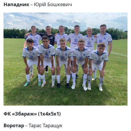
Нападник
– Юрій Бошкевич
ФК «Збараж» (1х4х5х1)
Воротар
– Тарас Таращук