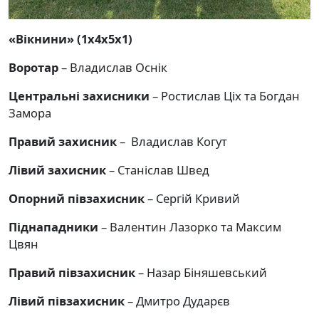
«Вікнини»
(1х4х5х1)
Воротар
– Владислав Оснік
Центральні захисники
– Ростислав Ціх та Богдан
Замора
Правий захисник
– Владислав Когут
Лівий захисник
– Станіслав Швед
Опорний півзахисник
– Сергій Кривий
Піднападники
– Валентин Лазорко та Максим
Цвян
Правий півзахисник
– Назар Біняшевський
Лівий півзахисник
– Дмитро Дударєв