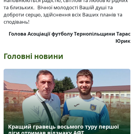
наповнюються радістю, світлом та любов’ю рідних
та близьких. Вічної молодості Вашій душі та
доброти серцю, здійснення всіх Ваших планів та
сподівань!
Голова Асоціації футболу Тернопільщини Тарас
Юрик
Головні новини
Кращий гравець восьмого туру першої
ліги отримав відзнаку АФТ