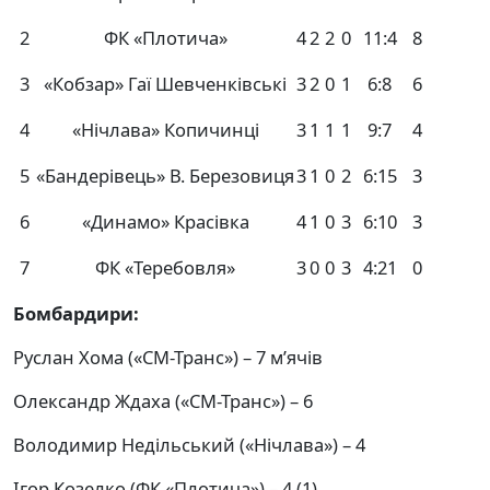
2
ФК «Плотича»
4
2
2
0
11:4
8
3
«Кобзар» Гаї Шевченківські
3
2
0
1
6:8
6
4
«Нічлава» Копичинці
3
1
1
1
9:7
4
5
«Бандерівець» В. Березовиця
3
1
0
2
6:15
3
6
«Динамо» Красівка
4
1
0
3
6:10
3
7
ФК «Теребовля»
3
0
0
3
4:21
0
Бомбардири:
Руслан Хома («СМ-Транс») – 7 м’ячів
Олександр Ждаха («СМ-Транс») – 6
Володимир Недільський («Нічлава») – 4
Ігор Козелко (ФК «Плотича») – 4 (1)