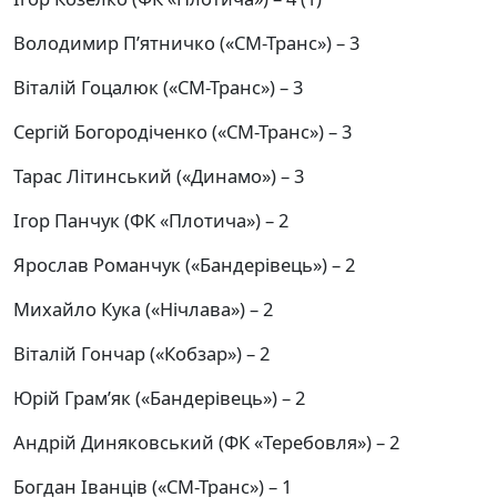
Володимир П’ятничко («СМ-Транс») – 3
Віталій Гоцалюк («СМ-Транс») – 3
Сергій Богородіченко («СМ-Транс») – 3
Тарас Літинський («Динамо») – 3
Ігор Панчук (ФК «Плотича») – 2
Ярослав Романчук («Бандерівець») – 2
Михайло Кука («Нічлава») – 2
Віталій Гончар («Кобзар») – 2
Юрій Грам’як («Бандерівець») – 2
Андрій Диняковський (ФК «Теребовля») – 2
Богдан Іванців («СМ-Транс») – 1