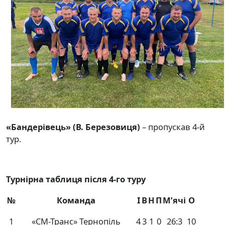
«Бандерівець» (В. Березовиця)
– пропускав 4-й
тур.
Турнірна таблиця після 4-го туру
№
Команда
І
В
Н
П
М’ячі
О
1
«СМ-Транс» Тернопіль
4
3
1
0
26:3
10