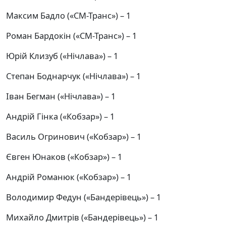
Максим Бадло («СМ-Транс») – 1
Роман Бардокін («СМ-Транс») – 1
Юрій Клизуб («Нічлава») – 1
Степан Боднарчук («Нічлава») – 1
Іван Бегман («Нічлава») – 1
Андрій Гінка («Кобзар») – 1
Василь Огринович («Кобзар») – 1
Євген Юнаков («Кобзар») – 1
Андрій Романюк («Кобзар») – 1
Володимир Федун («Бандерівець») – 1
Михайло Дмитрів («Бандерівець») – 1