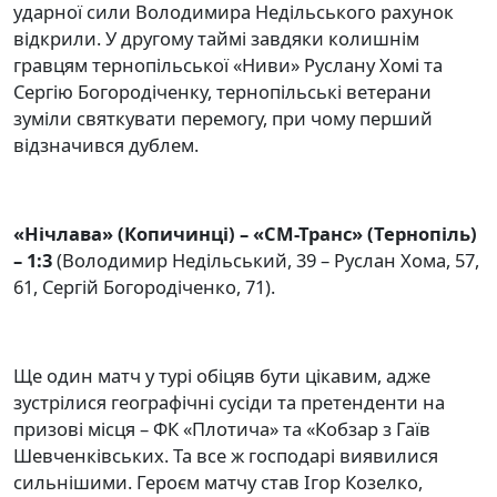
ударної сили Володимира Недільського рахунок
відкрили. У другому таймі завдяки колишнім
гравцям тернопільської «Ниви» Руслану Хомі та
Сергію Богородіченку, тернопільські ветерани
зуміли святкувати перемогу, при чому перший
відзначився дублем.
«Нічлава» (Копичинці) – «СМ-Транс» (Тернопіль)
– 1:3
(Володимир Недільський, 39 – Руслан Хома, 57,
61, Сергій Богородіченко, 71).
Ще один матч у турі обіцяв бути цікавим, адже
зустрілися географічні сусіди та претенденти на
призові місця – ФК «Плотича» та «Кобзар з Гаїв
Шевченківських. Та все ж господарі виявилися
сильнішими. Героєм матчу став Ігор Козелко,