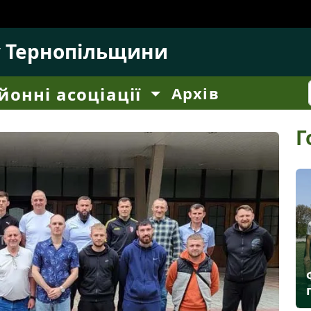
у Тернопільщини
йонні асоціації
Архів
Г