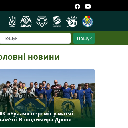
Пошук
оловні новини
ФК «Бучач» переміг у матчі
пам’яті Володимира Дроня