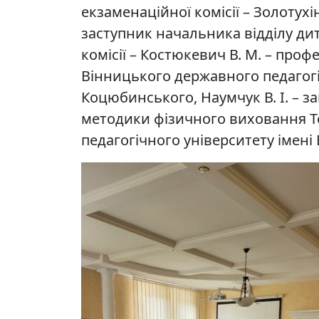
екзаменаційної комісії – Золотухі
заступник начальника відділу д
комісії – Костюкевич В. М. – проф
Вінницького державного педагогі
Коцюбинського, Наумчук В. І. – з
методики фізичного виховання Т
педагогічного університету імен