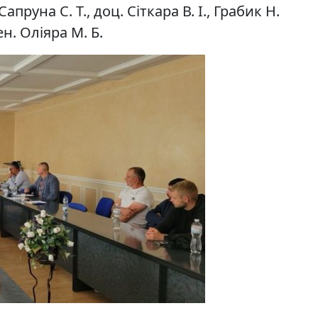
апруна С. Т., доц. Сіткара В. І., Грабик Н.
ен. Оліяра М. Б.