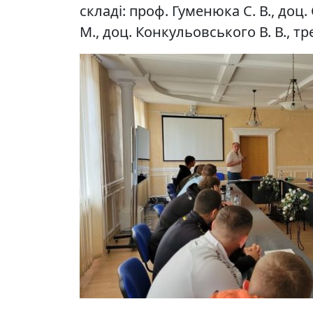
складі: проф. Гуменюка С. В., доц. С
М., доц. Конкульовського В. В., тр