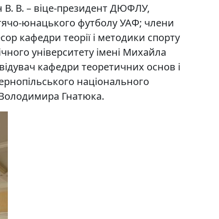
н В. В. – віце-президент ДЮФЛУ,
итячо-юнацького футболу УАФ; члени
есор кафедри теорії і методики спорту
чного університету імені Михайла
авідувач кафедри теоретичних основ і
ернопільського національного
і Володимира Гнатюка.