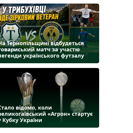
На Тернопільщині відбудеться
товариський матч за участю
легенди українського футзалу
Стало відомо, коли
великогаївський «Агрон» стартує
у Кубку України