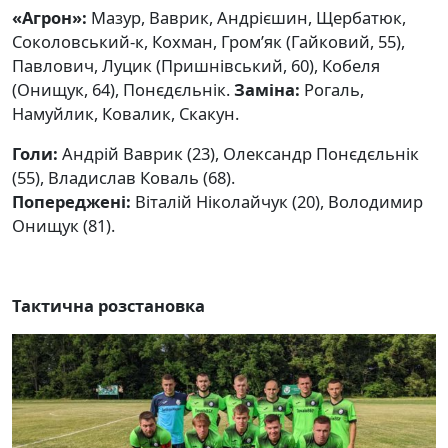
«Агрон»:
Мазур, Ваврик, Андрієшин, Щербатюк,
Соколовський-к, Кохман, Гром’як (Гайковий, 55),
Павлович, Луцик (Пришнівський, 60), Кобеля
(Онищук, 64), Понєдєльнік.
Заміна:
Рогаль,
Намуйлик, Ковалик, Скакун.
Голи:
Андрій Ваврик (23), Олександр Понєдєльнік
(55), Владислав Коваль (68).
Попереджені:
Віталій Ніколайчук (20), Володимир
Онищук (81).
Тактична розстановка