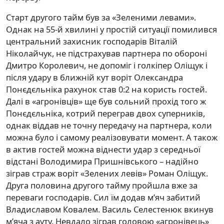
Старт другого тайм був за «Зеленими левами».
Однак на 55-й хвилині у простій ситуації помилився
центральний захисник господарів Віталій
Ніколайчук, не підстрахував партнера по обороні
Дмитро Королевич, не допоміг і голкіпер Оліщук і
після удару в ближній кут воріт Олександра
Понєдєльніка рахунок став 0:2 на користь гостей.
Далі в «агронівців» ще був сольний прохід того ж
Понєдєльніка, котрий переграв двох суперників,
однак віддав не точну передачу на партнера, коли
можна було і самому реалізовувати момент. А також
в актив гостей можна віднести удар з середньої
відстані Володимира Пришнівського – надійно
зіграв страж воріт «Зелених левів» Роман Оліщук.
Друга половина другого тайму пройшла вже за
переваги господарів. Сил їм додав м’яч забитий
Владиславом Ковалем. Василь Селестенюк вкинув
м’яча з ауту. Невдало зіграв головою «агронівець»