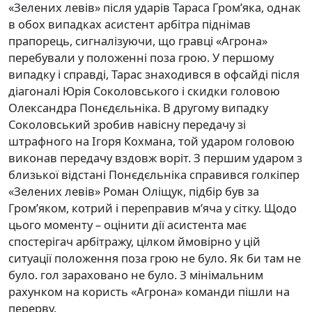
«Зелених левів» після ударів Тараса Гром’яка, однак
в обох випадках асистент арбітра піднімав
прапорець, сигналізуючи, що гравці «Агрона»
перебували у положенні поза грою. У першому
випадку і справді, Тарас знаходився в офсайді після
діагоналі Юрія Соколовського і скидки головою
Олександра Понєдєльніка. В другому випадку
Соколовський зробив навісну передачу зі
штрафного на Ігоря Кохмана, той ударом головою
виконав передачу вздовж воріт. З першим ударом з
близької відстані Понєдєльніка справився голкіпер
«Зелених левів» Роман Оліщук, підбір був за
Гром’яком, котрий і переправив м’яча у сітку. Щодо
цього моменту – оцінити дії асистента має
спостерігач арбітражу, цілком ймовірно у цій
ситуації положення поза грою не було. Як би там не
було. гол зараховано не було. З мінімальним
рахунком на користь «Агрона» команди пішли на
перерву.