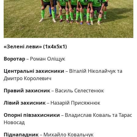
«Зелені леви» (1х4х5х1)
Воротар
– Роман Оліщук
Центральні захисники
– Віталій Ніколайчук та
Дмитро Королевич
Правий захисник
– Василь Селестенюк
Лівий захисник
– Назарій Присяжнюк
Опорні півзахисники
– Владислав Коваль та Тарас
Новосад
Піднападник
– Михайло Ковальчук