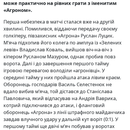
може практично на рівних грати з іменитим
«Агроном».
Перша небезпека в матчі сталася вже на другій
хвилині. Помилився, віддаючи передачу своєму
голкіперу, півзахисник «Агрона» Руслан Луцик.
М’яча підхопив його колега по амплуа із «Зелених
левів» Владислав Коваль, вийшов віч-на-віч з
кіпером Русланом Мазуром, однак пробив повз
ворота. Далі і до завершення першого тайму
ігровою перевагою володіли «агронівці». У
середині тайму у них пройшла атака лівим краєм.
Оборонець господарів Василь Селестенюк не
вдало вибив м’яча, той дістався до Станіслава
Павловича, який відпасував на Андрія Ваврика,
котрий підключився до атаки, і фланговий
оборонець «Агрона» з лінії штрафного майданчика
завдав влучного удару у дальній кут воріт (0:1). У
першому таймі ще двічі м’яч побував у воротах