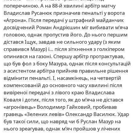
поперечиною. А на 88-й хвилині арбітр матчу
Владислав Русанюк призначив пенальті у ворота
«Агрона». Після передачі у штрафний майданчик
досвідчений Роман Андрієшин міг вибивати м’яча
головою, однак пропустив його. До нього першим
дістався Іщук, завдав не сильного удару (з яким
справився Мазур) і… після зіткнення з голкіпером
опинився на газоні. Спершу арбітр протрактував,
що був фол з боку Мазура, однак після консультацій
з асистентом арбітра прийняв правильне рішення
відмінити пенальті. І, насамкінець, на четвертій
компенсованій до основного часу хвилині після
вивіреної передачі з лівого краю Владислава
Коваля і дотик, після того, як до м’яча не дістався
«агронівець» Володимир Гайковий, пробивав
гравець «Зелених левів» Олександр Василюк. Удар
був такої сили, що навряд чи б Руслан Мазур на
нього зреагував, однак м’яч пройшов у лічених