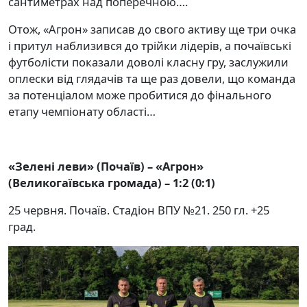
сантиметрах над поперечною….
Отож, «Агрон» записав до свого активу ще три очка
і притул наблизився до трійки лідерів, а почаївські
футболісти показали доволі класну гру, заслужили
оплески від глядачів та ще раз довели, що команда
за потенціалом може пробитися до фінального
етапу чемпіонату області…
«Зелені леви» (Почаїв) – «Агрон»
(Великогаївська громада) – 1:2 (0:1)
25 червня. Почаїв. Стадіон ВПУ №21. 250 гл. +25
град.