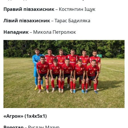
Правий півзахисник
– Костянтин Іщук
Лівий півзахисник
– Тарас Бадиляка
Нападник
– Микола Петролюк
«Агрон» (1х4х5х1)
Воротар
– Руслан Мазур