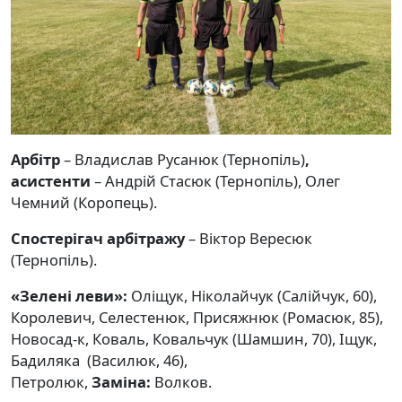
Арбітр
– Владислав Русанюк (Тернопіль)
,
асистенти
– Андрій Стасюк (Тернопіль), Олег
Чемний (Коропець).
Спостерігач арбітражу
– Віктор Вересюк
(Тернопіль).
«Зелені леви»:
Оліщук, Ніколайчук (Салійчук, 60),
Королевич, Селестенюк, Присяжнюк (Ромасюк, 85),
Новосад-к, Коваль, Ковальчук (Шамшин, 70), Іщук,
Бадиляка (Василюк, 46),
Петролюк,
Заміна:
Волков.