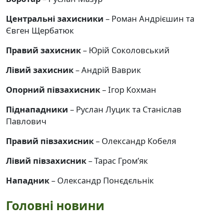
Центральні захисники
– Роман Андрієшин та
Євген Щербатюк
Правий захисник
– Юрій Соколовський
Лівий захисник
– Андрій Ваврик
Опорний півзахисник
– Ігор Кохман
Піднападники
– Руслан Луцик та Станіслав
Павлович
Правий півзахисник
– Олександр Кобеля
Лівий півзахисник
– Тарас Гром’як
Нападник
– Олександр Понєдєльнік
Головні новини