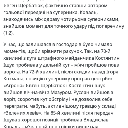
Євген Щербатюк, фактично ставши автором
гольової передачі на суперника. Коваль,
знаходячись між одразу чотирьома суперниками,
знайшов момент для точного удару під поперечину
(1:2).
У час, що залишався в господарів було чимало
моментів, щоби зрівняти рахунок. Так, на 70-й
хвилині з кута штрафного майданчика Костянтин
Іщук пробивав у дальній кут – м’яч пройшов повз
ворота. На 72-й хвилині, після скидки назад Ігоря
Кохмана, позицію супернику програв центрбек
«Агрона» Євген Щербатюк і Костянтин Іщук
вийшов віч-на-віч з Мазуром. Руслан вийшов з
воріт, скоротив кут обстрілу і не дозволив себе
переграти, мабуть, активнішому гравцю у складі
«Зелених левів». На 85-й хвилині після передачі
Іщука з хорошої позиції пробивав Владислав
Коваль – м’яч пройшов трішки вище над