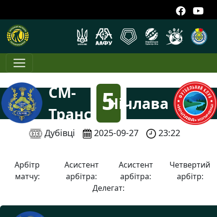
СМ-
5
Нічлава
Транс
:
Дубівці
2025-09-27
23:22
0
Арбітр
Асистент
Асистент
Четвертий
матчу:
арбітра:
арбітра:
арбітр:
Делегат: