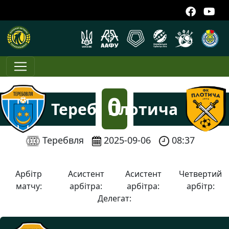
0
Теребовля
Плотича
:
Теребвля
2025-09-06
08:37
5
Арбітр
Асистент
Асистент
Четвертий
матчу:
арбітра:
арбітра:
арбітр:
Делегат: