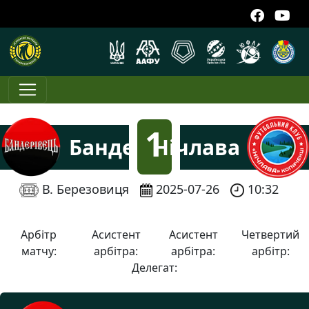
1
Бандерівець
Нічлава
:
В. Березовиця
2025-07-26
10:32
4
Арбітр
Асистент
Асистент
Четвертий
матчу:
арбітра:
арбітра:
арбітр:
Делегат: