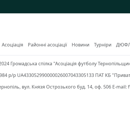
Асоціація
Районні асоціації
Новини
Турніри
ДЮФ
2024 Громадська спілка "Асоціація футболу Тернопільщи
84 р/р UA433052990000026007043305133 ПАТ КБ "Приват
Тернопіль, вул. Князя Острозького буд. 14, оф. 506 E-mail: