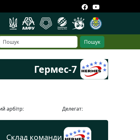
Пошук
Гермес-7
й арбітр:
Делегат:
Склад команди