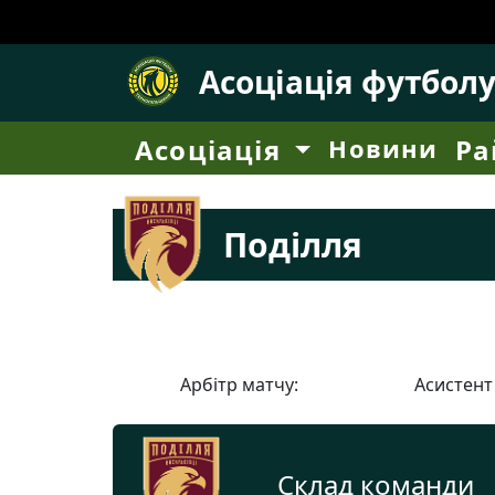
Асоціація футбол
Асоціація
Новини
Ра
Поділля
Арбітр матчу:
Асистент
Склад команди