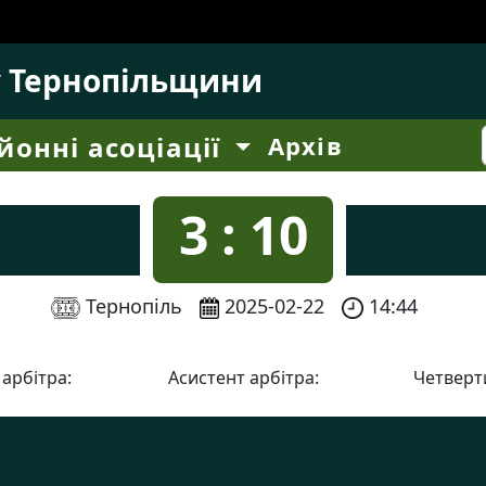
у Тернопільщини
йонні асоціації
Архів
3 : 10
Тернопіль
2025-02-22
14:44
 арбітра:
Асистент арбітра:
Четверти