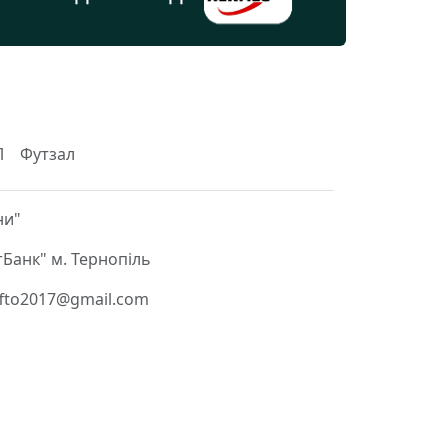
Л
Футзал
ни"
Банк" м. Тернопіль
 ffto2017@gmail.com