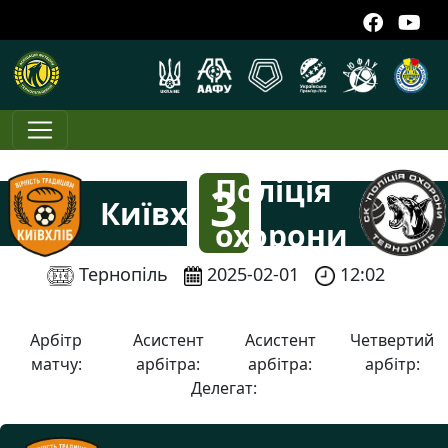
Поліція
3
Київхліб
охорони
:
Тернопіль
2025-02-01
12:02
3
Арбітр
Асистент
Асистент
Четвертий
матчу:
арбітра:
арбітра:
арбітр:
Делегат: