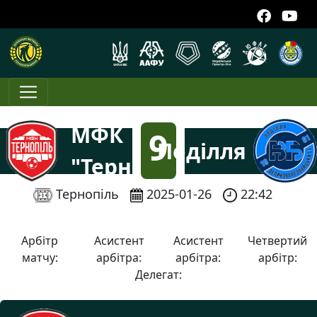
МФК
9
Поділля
"Тернопіль"
:
Тернопіль
2025-01-26
22:42
2
Арбітр
Асистент
Асистент
Четвертий
матчу:
арбітра:
арбітра:
арбітр:
Делегат: