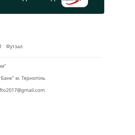
Л
Футзал
ни"
Банк" м. Тернопіль
 ffto2017@gmail.com