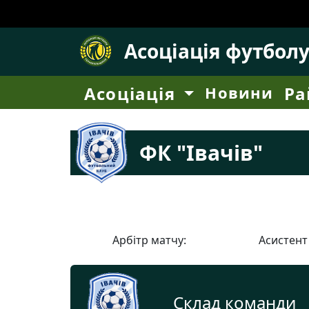
Асоціація футбол
Асоціація
Новини
Ра
ФК "Івачів"
Арбітр матчу:
Асистент
Склад команди