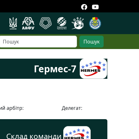
Пошук
Гермес-7
й арбітр:
Делегат:
Склад команди