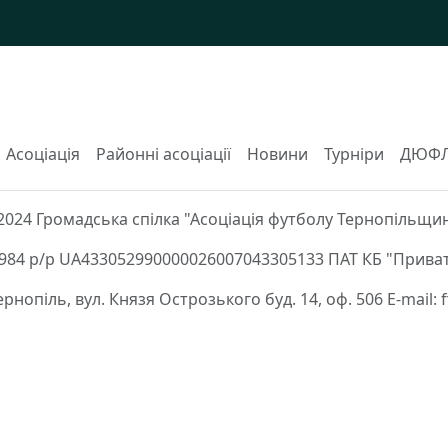
Асоціація
Районні асоціації
Новини
Турніри
ДЮФ
2024 Громадська спілка "Асоціація футболу Тернопільщи
84 р/р UA433052990000026007043305133 ПАТ КБ "Приват
Тернопіль, вул. Князя Острозького буд. 14, оф. 506 E-mail: