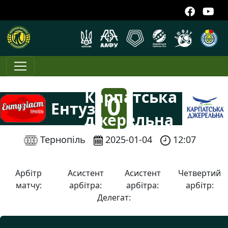
Карпатська
0
Ентузіаст
джерельна
:
Тернопіль
2025-01-04
12:07
10
Арбітр
Асистент
Асистент
Четвертий
матчу:
арбітра:
арбітра:
арбітр:
Делегат: